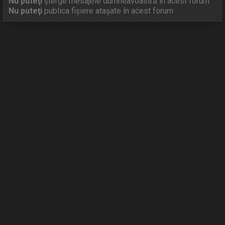
Nu puteţi
şterge mesajele dumneavoastră în acest forum
Nu puteţi
publica fişiere ataşate în acest forum