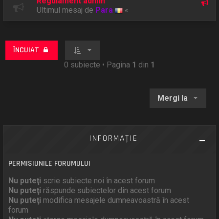
Regulament admin
Ultimul mesaj de
Para
«
ÎNCUIAT
0 subiecte • Pagina
1
din
1
Mergi la
INFORMAŢIE
PERMISIUNILE FORUMULUI
Nu puteţi
scrie subiecte noi în acest forum
Nu puteţi
răspunde subiectelor din acest forum
Nu puteţi
modifica mesajele dumneavoastră în acest
forum