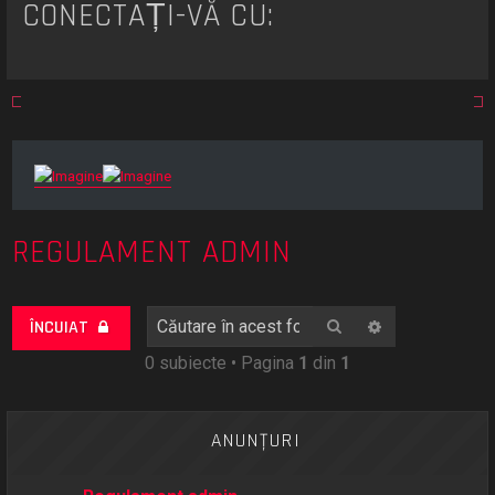
CONECTAȚI-VĂ CU:
REGULAMENT ADMIN
Căutare
Căutare avan
ÎNCUIAT
0 subiecte • Pagina
1
din
1
ANUNŢURI