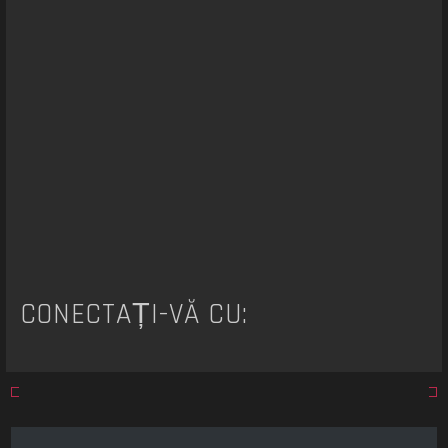
a
r
e
CONECTAȚI-VĂ CU: