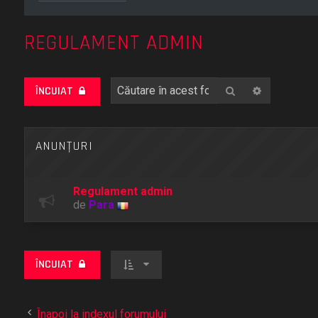
REGULAMENT ADMIN
Căutare
Căutare a
ÎNCUIAT
ANUNŢURI
Regulament admin
de
Para
ÎNCUIAT
Înapoi la indexul forumului