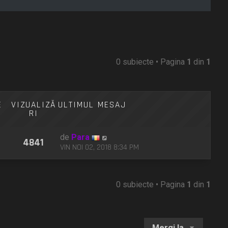
0 subiecte • Pagina
1
din
1
E
VIZUALIZĂ
ULTIMUL MESAJ
RI
de
Para
4841
VIN NOI 02, 2018 8:34 PM
0 subiecte • Pagina
1
din
1
Mergi la