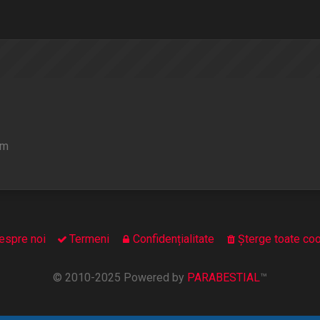
um
espre noi
Termeni
Confidențialitate
Şterge toate coo
© 2010-2025 Powered by
PARABESTIAL
™