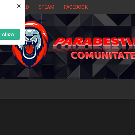
×
DISCORD
STEAM
FACEBOOK
b
Allow