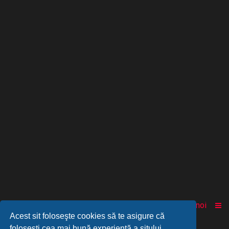
Acasă
Comunitate
Despre noi
Acest sit foloseşte cookies să te asigure că
foloseşti cea mai bună experienţă a sitului.