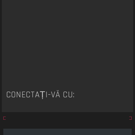
a
r
e
CONECTAȚI-VĂ CU: