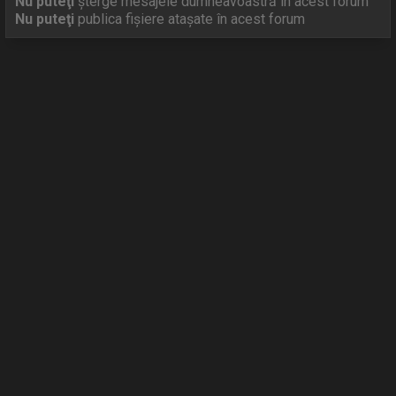
Nu puteţi
şterge mesajele dumneavoastră în acest forum
Nu puteţi
publica fişiere ataşate în acest forum