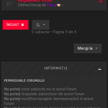
Regulament forum
Ultimul mesaj de
Para
«
ÎNCUIAT
0 subiecte • Pagina
1
din
1
Mergi la
INFORMAŢIE
PERMISIUNILE FORUMULUI
Nu puteţi
scrie subiecte noi în acest forum
Nu puteţi
răspunde subiectelor din acest forum
Nu puteţi
modifica mesajele dumneavoastră în acest
forum