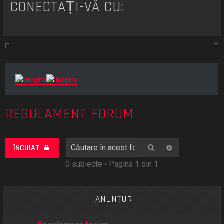
CONECTAȚI-VĂ CU:
REGULAMENT FORUM
Căutare
Căutare avan
ÎNCUIAT
0 subiecte • Pagina
1
din
1
ANUNŢURI