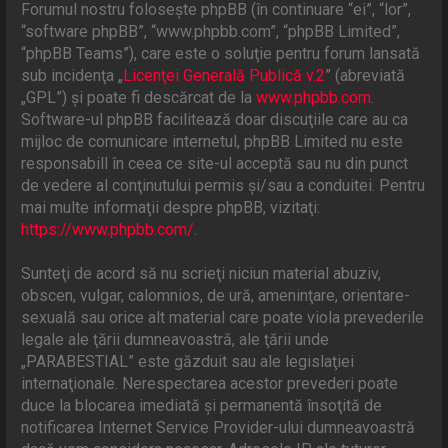
Forumul nostru foloseşte phpBB (în continuare “ei”, “lor”,
“software phpBB”, “www.phpbb.com”, “phpBB Limited”,
“phpBB Teams”), care este o soluţie pentru forum lansată
sub incidenţa „
Licenţei Generală Publică v.2
” (abreviată
„GPL”) şi poate fi descărcat de la
www.phpbb.com
.
Software-ul phpBB facilitează doar discuţiile care au ca
mijloc de comunicare internetul, phpBB Limited nu este
responsabill în ceea ce site-ul acceptă sau nu din punct
de vedere al conţinutului permis şi/sau a conduitei. Pentru
mai multe informaţii despre phpBB, vizitaţi:
https://www.phpbb.com/
.
Sunteţi de acord să nu scrieţi niciun material abuziv,
obscen, vulgar, calomnios, de ură, ameninţare, orientare-
sexuală sau orice alt material care poate viola prevederile
legale ale ţării dumneavoastră, ale ţării unde
„PARABESTIAL” este găzduit sau ale legislaţiei
internaţionale. Nerespectarea acestor prevederi poate
duce la blocarea imediată şi permanentă însoţită de
notificarea Internet Service Provider-ului dumneavoastră