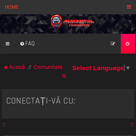
HOME
FAQ
Acasă
Comunitate
Select Language
▼
C
ă
u
CONECTAȚI-VĂ CU:
t
a
r
e