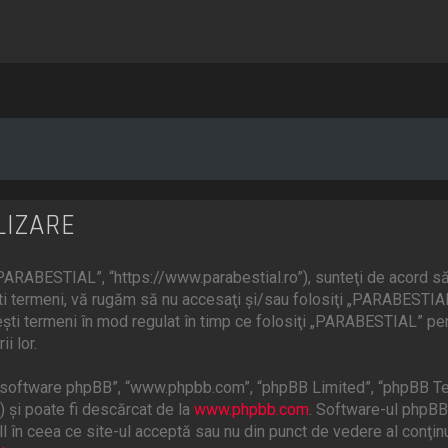
LIZARE
ARABESTIAL”, “https://www.parabestial.ro”), sunteţi de acord să 
eşti termeni, vă rugăm să nu accesaţi şi/sau folosiţi „PARABESTI
ceşti termeni în mod regulat în timp ce folosiţi „PARABESTIAL” pen
i lor.
”, “software phpBB”, “www.phpbb.com”, “phpBB Limited”, “phpBB Te
) şi poate fi descărcat de la
www.phpbb.com
. Software-ul phpBB 
 în ceea ce site-ul acceptă sau nu din punct de vedere al conţinu