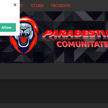
×
DISCORD
STEAM
FACEBOOK
b
Allow