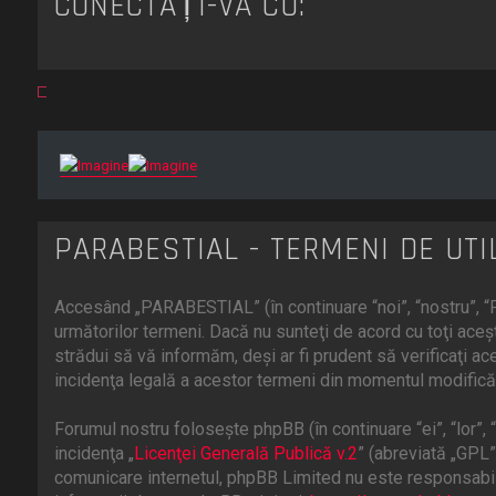
CONECTAȚI-VĂ CU:
PARABESTIAL - TERMENI DE UTI
Accesând „PARABESTIAL” (în continuare “noi”, “nostru”, “P
următorilor termeni. Dacă nu sunteţi de acord cu toţi ac
strădui să vă informăm, deşi ar fi prudent să verificaţi a
incidenţa legală a acestor termeni din momentul modificări
Forumul nostru foloseşte phpBB (în continuare “ei”, “lor
incidenţa „
Licenţei Generală Publică v.2
” (abreviată „GPL”
comunicare internetul, phpBB Limited nu este responsabill