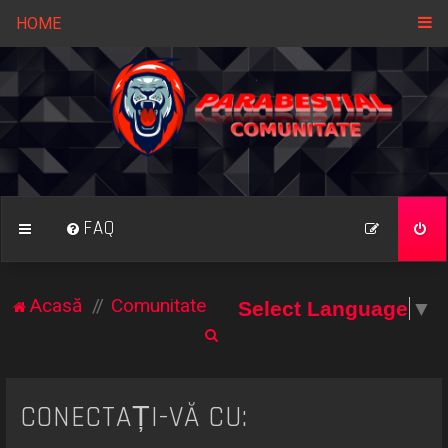
HOME
FAQ
Acasă
Comunitate
Select Language
▼
C
ă
u
CONECTAȚI-VĂ CU:
t
a