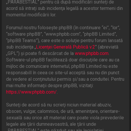
„PARABESTIAL” pentru că după modificări sunteţi de
acord să intraţi sub incidenţa legală a acestor termeni din
momentul modificării lor.
Forumul nostru foloseşte phpBB (în continuare “ei”, “lor”,
“software phpBB”, “www.phpbb.com”, “phpBB Limited”,
“phpBB Teams”), care este o soluţie pentru forum lansată
sub incidenţa „
Licenţei Generală Publică v.2
” (abreviată
„GPL”) şi poate fi descărcat de la
www.phpbb.com
.
Software-ul phpBB facilitează doar discuţiile care au ca
mijloc de comunicare internetul, phpBB Limited nu este
responsabill în ceea ce site-ul acceptă sau nu din punct
de vedere al conţinutului permis şi/sau a conduitei. Pentru
mai multe informaţii despre phpBB, vizitaţi:
https://www.phpbb.com/
.
Sunteţi de acord să nu scrieţi niciun material abuziv,
obscen, vulgar, calomnios, de ură, ameninţare, orientare-
sexuală sau orice alt material care poate viola prevederile
legale ale ţării dumneavoastră, ale ţării unde
„PARABESTIAL” este găzduit sau ale legislaţiei