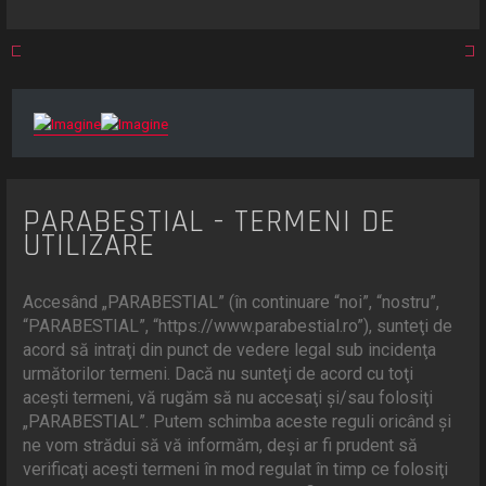
r
e
PARABESTIAL - TERMENI DE
UTILIZARE
Accesând „PARABESTIAL” (în continuare “noi”, “nostru”,
“PARABESTIAL”, “https://www.parabestial.ro”), sunteţi de
acord să intraţi din punct de vedere legal sub incidenţa
următorilor termeni. Dacă nu sunteţi de acord cu toţi
aceşti termeni, vă rugăm să nu accesaţi şi/sau folosiţi
„PARABESTIAL”. Putem schimba aceste reguli oricând şi
ne vom strădui să vă informăm, deşi ar fi prudent să
verificaţi aceşti termeni în mod regulat în timp ce folosiţi