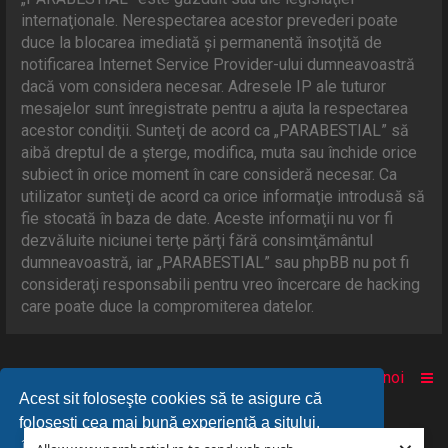
internaţionale. Nerespectarea acestor prevederi poate
duce la blocarea imediată şi permanentă însoţită de
notificarea Internet Service Provider-ului dumneavoastră
dacă vom considera necesar. Adresele IP ale tuturor
mesajelor sunt înregistrate pentru a ajuta la respectarea
acestor condiţii. Sunteţi de acord ca „PARABESTIAL” să
aibă dreptul de a şterge, modifica, muta sau închide orice
subiect în orice moment în care consideră necesar. Ca
utilizator sunteţi de acord ca orice informaţie introdusă să
fie stocată în baza de date. Aceste informaţii nu vor fi
dezvăluite niciunei terţe părţi fără consimţământul
dumneavoastră, iar „PARABESTIAL” sau phpBB nu pot fi
consideraţi responsabili pentru vreo încercare de hacking
care poate duce la compromiterea datelor.
Acasă
Comunitate
Despre noi
Acest sit foloseşte cookies să te asigure că
foloseşti cea mai bună experienţă a sitului.
© 2010-2025 Powered by
PARABESTIAL
™