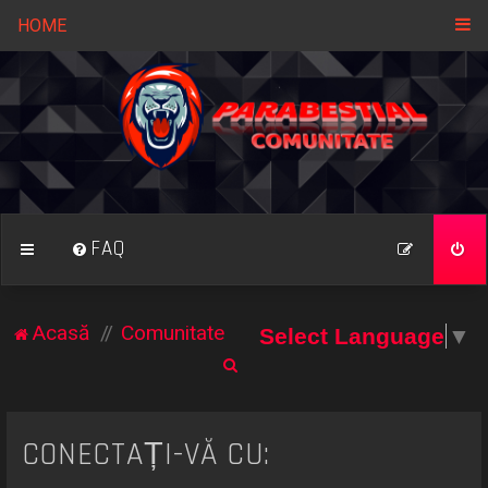
HOME
FAQ
Acasă
Comunitate
Select Language
▼
C
ă
u
CONECTAȚI-VĂ CU:
t
a