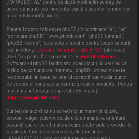
„PARABESTIAL” pentru că după modificări sunteţi de
acord să intraţi sub incidenţa legală a acestor termeni din
momentul modificării lor.
Forumul nostru foloseşte phpBB (în continuare “ei”, “lor”,
“software phpBB”, “www.phpbb.com”, “phpBB Limited”,
“phpBB Teams”), care este o soluţie pentru forum lansată
sub incidenţa „
Licenţei Generală Publică v.2
” (abreviată
„GPL”) şi poate fi descărcat de la
www.phpbb.com
.
Software-ul phpBB facilitează doar discuţiile care au ca
mijloc de comunicare internetul, phpBB Limited nu este
responsabill în ceea ce site-ul acceptă sau nu din punct
de vedere al conţinutului permis şi/sau a conduitei. Pentru
mai multe informaţii despre phpBB, vizitaţi:
https://www.phpbb.com/
.
Sunteţi de acord să nu scrieţi niciun material abuziv,
obscen, vulgar, calomnios, de ură, ameninţare, orientare-
sexuală sau orice alt material care poate viola prevederile
legale ale ţării dumneavoastră, ale ţării unde
„PARABESTIAL” este găzduit sau ale legislaţiei