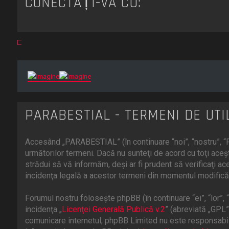
CONECTAȚI-VĂ CU:
PARABESTIAL - TERMENI DE UTI
Accesând „PARABESTIAL” (în continuare “noi”, “nostru”, “P
următorilor termeni. Dacă nu sunteţi de acord cu toţi ac
strădui să vă informăm, deşi ar fi prudent să verificaţi a
incidenţa legală a acestor termeni din momentul modificări
Forumul nostru foloseşte phpBB (în continuare “ei”, “lor
incidenţa „
Licenţei Generală Publică v.2
” (abreviată „GPL”
comunicare internetul, phpBB Limited nu este responsabill