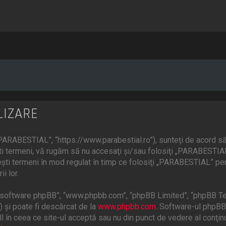
LIZARE
ARABESTIAL”, “https://www.parabestial.ro”), sunteţi de acord să 
eşti termeni, vă rugăm să nu accesaţi şi/sau folosiţi „PARABESTI
ceşti termeni în mod regulat în timp ce folosiţi „PARABESTIAL” pen
i lor.
”, “software phpBB”, “www.phpbb.com”, “phpBB Limited”, “phpBB Te
) şi poate fi descărcat de la
www.phpbb.com
. Software-ul phpBB 
 în ceea ce site-ul acceptă sau nu din punct de vedere al conţinu