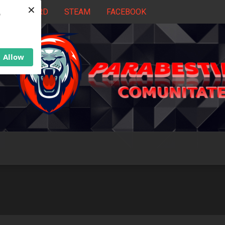
×
DISCORD
STEAM
FACEBOOK
b
Allow