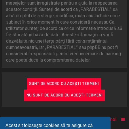
mesajelor sunt înregistrate pentru a ajuta la respectarea
acestor condiţii. Sunteţi de acord ca „PARABESTIAL” să
aibă dreptul de a şterge, modifica, muta sau închide orice
subiect în orice moment în care consideră necesar. Ca
utilizator sunteţi de acord ca orice informaţie introdusă să
fie stocată în baza de date. Aceste informaţii nu vor fi
dezvăluite niciunei terţe părţi fără consimţământul
dumneavoastră, iar „PARABESTIAL” sau phpBB nu pot fi
consideraţi responsabili pentru vreo încercare de hacking
care poate duce la compromiterea datelor.
Acasă
Comunitate
Despre noi
Acest sit foloseşte cookies să te asigure că