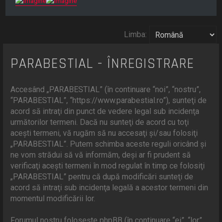
r
e
Limba:
PARABESTIAL - ÎNREGISTRARE
Accesând „PARABESTIAL” (în continuare “noi”, “nostru”,
“PARABESTIAL”, “https://www.parabestial.ro”), sunteţi de
acord să intraţi din punct de vedere legal sub incidenţa
următorilor termeni. Dacă nu sunteţi de acord cu toţi
aceşti termeni, vă rugăm să nu accesaţi şi/sau folosiţi
„PARABESTIAL”. Putem schimba aceste reguli oricând şi
ne vom strădui să vă informăm, deşi ar fi prudent să
verificaţi aceşti termeni în mod regulat în timp ce folosiţi
„PARABESTIAL” pentru că după modificări sunteţi de
acord să intraţi sub incidenţa legală a acestor termeni din
momentul modificării lor.
Forumul nostru foloseşte phpBB (în continuare “ei”, “lor”,