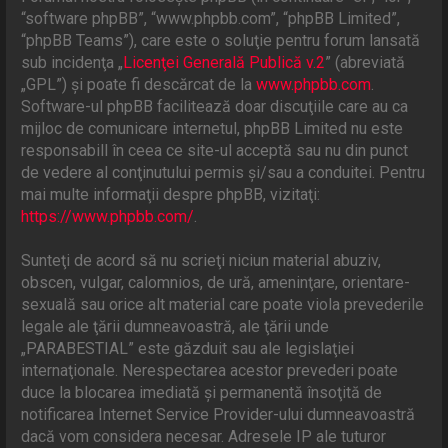
“software phpBB”, “www.phpbb.com”, “phpBB Limited”,
“phpBB Teams”), care este o soluţie pentru forum lansată
sub incidenţa „
Licenţei Generală Publică v.2
” (abreviată
„GPL”) şi poate fi descărcat de la
www.phpbb.com
.
Software-ul phpBB facilitează doar discuţiile care au ca
mijloc de comunicare internetul, phpBB Limited nu este
responsabill în ceea ce site-ul acceptă sau nu din punct
de vedere al conţinutului permis şi/sau a conduitei. Pentru
mai multe informaţii despre phpBB, vizitaţi:
https://www.phpbb.com/
.
Sunteţi de acord să nu scrieţi niciun material abuziv,
obscen, vulgar, calomnios, de ură, ameninţare, orientare-
sexuală sau orice alt material care poate viola prevederile
legale ale ţării dumneavoastră, ale ţării unde
„PARABESTIAL” este găzduit sau ale legislaţiei
internaţionale. Nerespectarea acestor prevederi poate
duce la blocarea imediată şi permanentă însoţită de
notificarea Internet Service Provider-ului dumneavoastră
dacă vom considera necesar. Adresele IP ale tuturor