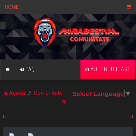
HOME
FAQ
AUTENTIFICARE
Acasă
Comunitate
Select Language
▼
C
ă
u
t
a