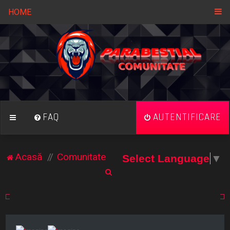
HOME
FAQ
AUTENTIFICARE
Acasă
Comunitate
Select Language
▼
C
ă
u
t
a