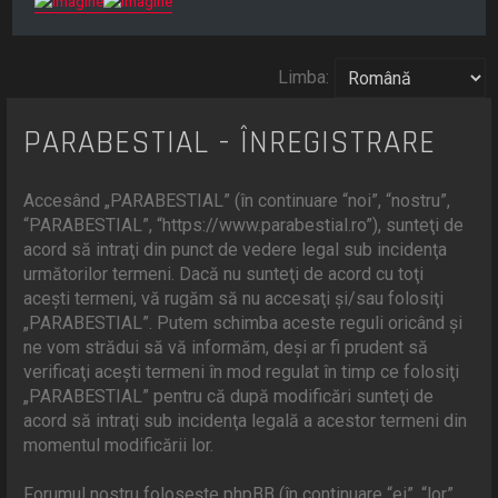
r
e
Limba:
PARABESTIAL - ÎNREGISTRARE
Accesând „PARABESTIAL” (în continuare “noi”, “nostru”,
“PARABESTIAL”, “https://www.parabestial.ro”), sunteţi de
acord să intraţi din punct de vedere legal sub incidenţa
următorilor termeni. Dacă nu sunteţi de acord cu toţi
aceşti termeni, vă rugăm să nu accesaţi şi/sau folosiţi
„PARABESTIAL”. Putem schimba aceste reguli oricând şi
ne vom strădui să vă informăm, deşi ar fi prudent să
verificaţi aceşti termeni în mod regulat în timp ce folosiţi
„PARABESTIAL” pentru că după modificări sunteţi de
acord să intraţi sub incidenţa legală a acestor termeni din
momentul modificării lor.
Forumul nostru foloseşte phpBB (în continuare “ei”, “lor”,