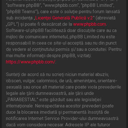
“software phpBB”, “www.phpbb.com”, “phpBB Limited”,
“phpBB Teams”), care este o soluţie pentru forum lansată
sub incidenţa „
Licenţei Generală Publică v.2
” (abreviată
„GPL”) şi poate fi descărcat de la
www.phpbb.com
.
Software-ul phpBB facilitează doar discuţiile care au ca
mijloc de comunicare internetul, phpBB Limited nu este
responsabill în ceea ce site-ul acceptă sau nu din punct
de vedere al conţinutului permis şi/sau a conduitei. Pentru
mai multe informaţii despre phpBB, vizitaţi:
https://www.phpbb.com/
.
Sunteţi de acord să nu scrieţi niciun material abuziv,
obscen, vulgar, calomnios, de ură, ameninţare, orientare-
sexuală sau orice alt material care poate viola prevederile
legale ale ţării dumneavoastră, ale ţării unde
„PARABESTIAL” este găzduit sau ale legislaţiei
internaţionale. Nerespectarea acestor prevederi poate
duce la blocarea imediată şi permanentă însoţită de
notificarea Internet Service Provider-ului dumneavoastră
dacă vom considera necesar. Adresele IP ale tuturor