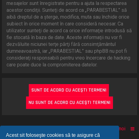
mesajelor sunt înregistrate pentru a ajuta la respectarea
acestor condiţii. Sunteţi de acord ca „PARABESTIAL” să
aibă dreptul de a şterge, modifica, muta sau închide orice
subiect în orice moment în care consideră necesar. Ca
utilizator sunteţi de acord ca orice informaţie introdusă să
fie stocată în baza de date. Aceste informaţii nu vor fi
dezvăluite niciunei terţe părţi fără consimţământul
dumneavoastră, iar „PARABESTIAL” sau phpBB nu pot fi
consideraţi responsabili pentru vreo încercare de hacking
care poate duce la compromiterea datelor.
Acasă
Comunitate
Despre noi
Acest sit foloseşte cookies să te asigure că