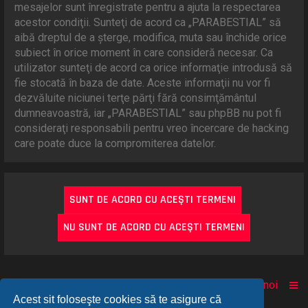
mesajelor sunt înregistrate pentru a ajuta la respectarea
acestor condiţii. Sunteţi de acord ca „PARABESTIAL” să
aibă dreptul de a şterge, modifica, muta sau închide orice
subiect în orice moment în care consideră necesar. Ca
utilizator sunteţi de acord ca orice informaţie introdusă să
fie stocată în baza de date. Aceste informaţii nu vor fi
dezvăluite niciunei terţe părţi fără consimţământul
dumneavoastră, iar „PARABESTIAL” sau phpBB nu pot fi
consideraţi responsabili pentru vreo încercare de hacking
care poate duce la compromiterea datelor.
Acasă
Comunitate
Despre noi
Acest sit foloseşte cookies să te asigure că