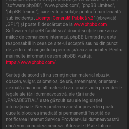
“software phpBB”, “www.phpbb.com”, “phpBB Limited”,
“phpBB Teams”), care este o soluţie pentru forum lansată
sub incidenţa „
Licenţei Generală Publică v.2
” (abreviată
„GPL”) şi poate fi descărcat de la
www.phpbb.com
.
Software-ul phpBB facilitează doar discuţiile care au ca
mijloc de comunicare internetul, phpBB Limited nu este
responsabill în ceea ce site-ul acceptă sau nu din punct
de vedere al conţinutului permis şi/sau a conduitei. Pentru
mai multe informaţii despre phpBB, vizitaţi:
https://www.phpbb.com/
.
Sunteţi de acord să nu scrieţi niciun material abuziv,
obscen, vulgar, calomnios, de ură, ameninţare, orientare-
sexuală sau orice alt material care poate viola prevederile
legale ale ţării dumneavoastră, ale ţării unde
„PARABESTIAL” este găzduit sau ale legislaţiei
internaţionale. Nerespectarea acestor prevederi poate
duce la blocarea imediată şi permanentă însoţită de
notificarea Internet Service Provider-ului dumneavoastră
dacă vom considera necesar. Adresele IP ale tuturor