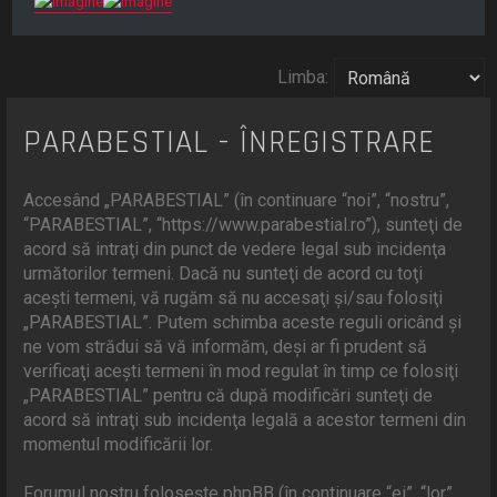
r
e
Limba:
PARABESTIAL - ÎNREGISTRARE
Accesând „PARABESTIAL” (în continuare “noi”, “nostru”,
“PARABESTIAL”, “https://www.parabestial.ro”), sunteţi de
acord să intraţi din punct de vedere legal sub incidenţa
următorilor termeni. Dacă nu sunteţi de acord cu toţi
aceşti termeni, vă rugăm să nu accesaţi şi/sau folosiţi
„PARABESTIAL”. Putem schimba aceste reguli oricând şi
ne vom strădui să vă informăm, deşi ar fi prudent să
verificaţi aceşti termeni în mod regulat în timp ce folosiţi
„PARABESTIAL” pentru că după modificări sunteţi de
acord să intraţi sub incidenţa legală a acestor termeni din
momentul modificării lor.
Forumul nostru foloseşte phpBB (în continuare “ei”, “lor”,