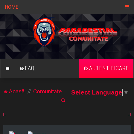
HOME
FAQ
AUTENTIFICARE
Acasă
Comunitate
Select Language
▼
C
ă
u
t
a