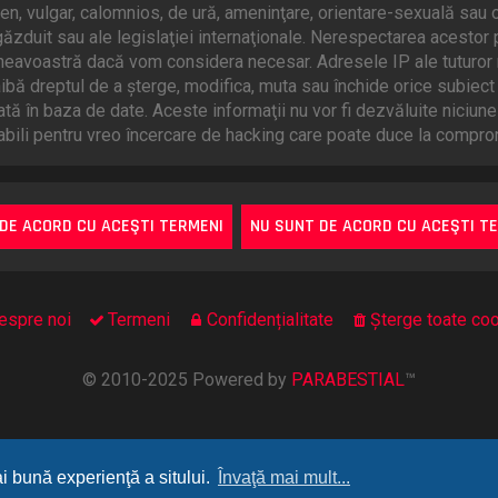
en, vulgar, calomnios, de ură, ameninţare, orientare-sexuală sau o
ăzduit sau ale legislaţiei internaţionale. Nerespectarea acestor
mneavoastră dacă vom considera necesar. Adresele IP ale tuturor m
bă dreptul de a şterge, modifica, muta sau închide orice subiect 
ată în baza de date. Aceste informaţii nu vor fi dezvăluite niciun
ili pentru vreo încercare de hacking care poate duce la comprom
espre noi
Termeni
Confidențialitate
Şterge toate coo
© 2010-2025 Powered by
PARABESTIAL
™
ai bună experienţă a sitului.
Învaţă mai mult...