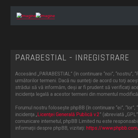
PARABESTIAL - ÎNREGISTRARE
Accesând „PARABESTIAL” (în continuare “noi”, “nostru”, “P
următorilor termeni. Dacă nu sunteţi de acord cu toţi ac
strădui să vă informăm, deşi ar fi prudent să verificaţi a
incidenţa legală a acestor termeni din momentul modificări
Forumul nostru foloseşte phpBB (în continuare “ei”, “lor
incidenţa „
Licenţei Generală Publică v.2
” (abreviată „GPL”
comunicare internetul, phpBB Limited nu este responsabill
informaţii despre phpBB, vizitaţi:
https://www.phpbb.com