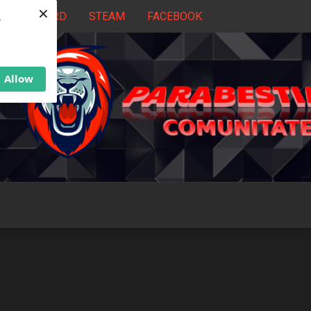
×
DISCORD
STEAM
FACEBOOK
b
Allow