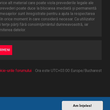
rice alt material care poate viola prevederile legale ale
 prevederi poate duce la blocarea imediată şi permanentă
esajelor sunt înregistrate pentru a ajuta la respectarea
în orice moment în care consideră necesar. Ca utilizator
ei terţe părţi fără consimţământul dumneavoastră, iar
iterea datelor.
kie-urile forumului
Ora este UTC+03:00 Europe/Bucharest
Am înţeles!