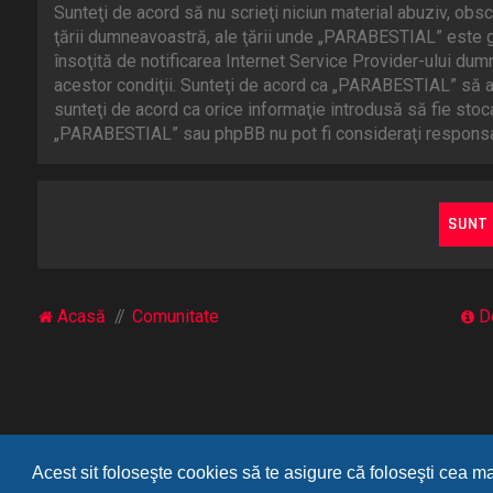
Sunteţi de acord să nu scrieţi niciun material abuziv, obsc
ţării dumneavoastră, ale ţării unde „PARABESTIAL” este g
însoţită de notificarea Internet Service Provider-ului du
acestor condiţii. Sunteţi de acord ca „PARABESTIAL” să ai
sunteţi de acord ca orice informaţie introdusă să fie stoc
„PARABESTIAL” sau phpBB nu pot fi consideraţi responsab
Acasă
Comunitate
D
Acest sit foloseşte cookies să te asigure că foloseşti cea m