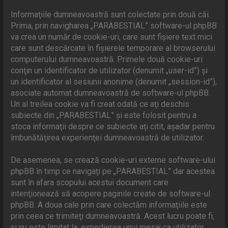
Informaţiile dumneavoastră sunt colectate prin două căi.
Prima, prin navigharea „PARABESTIAL” software-ul phpBB
va crea un număr de cookie-uri, care sunt fişiere text mici
care sunt descărcate în fişierele temporare al browserului
computerului dumneavoastră. Primele două cookie-uri
conţin un identificator de utilizator (denumit „user-id”) şi
un identificator al sesiunii anonime (denumit „session-id”),
asociate automat dumneavoastră de software-ul phpBB.
Un al treilea cookie va fi creat odată ce aţi deschis
subiecte din „PARABESTIAL” şi este folosit pentru a
stoca informaţii despre ce subiecte aţi citit, aşadar pentru
îmbunătăţirea experienţei dumneavoastră de utilizator.
De asemenea, se crează cookie-uri externe software-ului
phpBB în timp ce navigaţi pe „PARABESTIAL” dar acestea
sunt în afara scopului acestui document care
intenţionează să acopere paginile create de software-ul
phpBB. A doua cale prin care colectăm informaţiile este
prin ceea ce trimiteţi dumneavoastră. Acest lucru poate fi,
şi nu este limitat la: expedierea unui mesaj ca utilizator