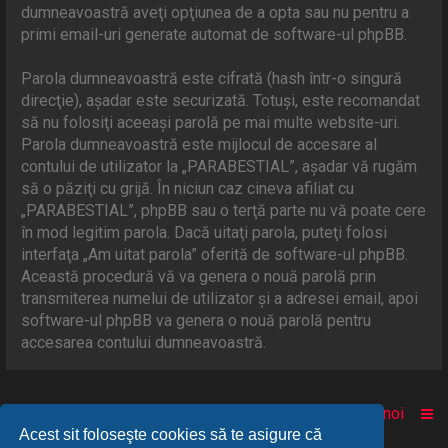
dumneavoastră aveţi opţiunea de a opta sau nu pentru a
primi email-uri generate automat de software-ul phpBB.
Parola dumneavoastră este cifrată (hash într-o singură
direcţie), aşadar este securizată. Totuşi, este recomandat
să nu folosiţi aceeaşi parolă pe mai multe website-uri.
Parola dumneavoastră este mijlocul de accesare al
contului de utilizator la „PARABESTIAL”, aşadar vă rugăm
să o păziţi cu grijă. În niciun caz cineva afiliat cu
„PARABESTIAL”, phpBB sau o terţă parte nu vă poate cere
în mod legitim parola. Dacă uitaţi parola, puteţi folosi
interfaţa „Am uitat parola” oferită de software-ul phpBB.
Această procedură vă va genera o nouă parolă prin
transmiterea numelui de utilizator şi a adresei email, apoi
software-ul phpBB va genera o nouă parolă pentru
accesarea contului dumneavoastră.
Acasă
Comunitate
Despre noi
Acest sit foloseşte cookies să te asigure că