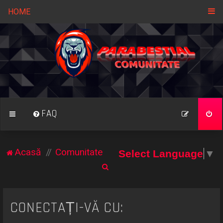
HOME
FAQ
Acasă
Comunitate
Select Language
▼
C
ă
u
CONECTAȚI-VĂ CU:
t
a