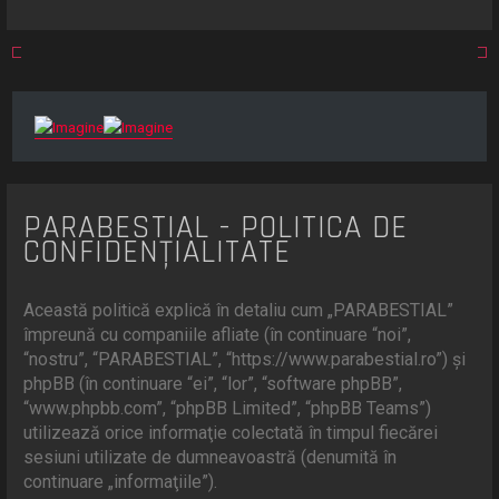
r
e
PARABESTIAL - POLITICA DE
CONFIDENŢIALITATE
Această politică explică în detaliu cum „PARABESTIAL”
împreună cu companiile afliate (în continuare “noi”,
“nostru”, “PARABESTIAL”, “https://www.parabestial.ro”) şi
phpBB (în continuare “ei”, “lor”, “software phpBB”,
“www.phpbb.com”, “phpBB Limited”, “phpBB Teams”)
utilizează orice informaţie colectată în timpul fiecărei
sesiuni utilizate de dumneavoastră (denumită în
continuare „informaţiile”).