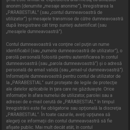
anonim (denumite „mesaje anonime”), înregistrarea la
„PARABESTIAL” (sau „contul dumneavoastră de
utilizator”) şi mesajele transmise de către dumneavoastră
după înregistrare cât timp sunteţi autentificat (sau
„mesajele dumneavoastră”).
Contul dumneavoastră va conţine cel puţin un nume
identificabil (sau „numele dumneavoastră de utilizator”), o
parolă personală folosită pentru autentificarea în contul
dumneavoastră (sau „parola dumneavoastră”) şi o adresă
personală de email validă (sau „email-ul dumneavoastră”).
Informaţiile dumneavoastră pentru contul de utilizator de
la „PARABESTIAL” sunt protejate de legile de protecţie
ale datelor aplicabile în ţara care ne găzduieşte. Orice
informaţie în afara numelui de utilizator, parolei sau a
adresei de e-mail cerută de „PARABESTIAL” în timpul
înregistrării este fie obligatorie sau opţională la discreţia
„PARABESTIAL”. În toate cazurile, aveţi opţiunea să
alegeţi ce informaţii din contul dumneavoastră să fie
afişate public. Mai mult decât atât, în contul