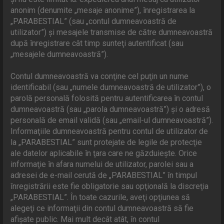
anonim (denumite „mesaje anonime”), înregistrarea la
„PARABESTIAL” (sau „contul dumneavoastră de
utilizator”) şi mesajele transmise de către dumneavoastră
după înregistrare cât timp sunteţi autentificat (sau
„mesajele dumneavoastră”).
Contul dumneavoastră va conţine cel puţin un nume
identificabil (sau „numele dumneavoastră de utilizator”), o
parolă personală folosită pentru autentificarea în contul
dumneavoastră (sau „parola dumneavoastră”) şi o adresă
personală de email validă (sau „email-ul dumneavoastră”).
Informaţiile dumneavoastră pentru contul de utilizator de
la „PARABESTIAL” sunt protejate de legile de protecţie
ale datelor aplicabile în ţara care ne găzduieşte. Orice
informaţie în afara numelui de utilizator, parolei sau a
adresei de e-mail cerută de „PARABESTIAL” în timpul
înregistrării este fie obligatorie sau opţională la discreţia
„PARABESTIAL”. În toate cazurile, aveţi opţiunea să
alegeţi ce informaţii din contul dumneavoastră să fie
afişate public. Mai mult decât atât, în contul