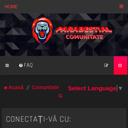
HOME
FAQ
Acasă
Comunitate
Select Language
▼
C
ă
u
CONECTAȚI-VĂ CU:
t
a