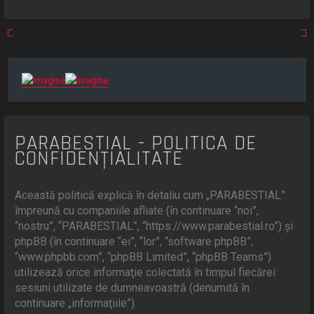
r
e
PARABESTIAL - POLITICA DE
CONFIDENŢIALITATE
Această politică explică în detaliu cum „PARABESTIAL”
împreună cu companiile afliate (în continuare “noi”,
“nostru”, “PARABESTIAL”, “https://www.parabestial.ro”) şi
phpBB (în continuare “ei”, “lor”, “software phpBB”,
“www.phpbb.com”, “phpBB Limited”, “phpBB Teams”)
utilizează orice informaţie colectată în timpul fiecărei
sesiuni utilizate de dumneavoastră (denumită în
continuare „informaţiile”).