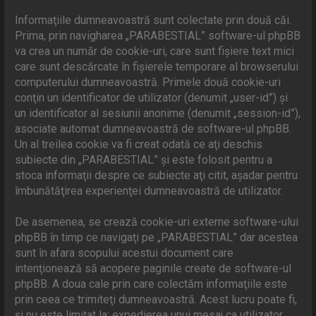
Informaţiile dumneavoastră sunt colectate prin două căi.
Prima, prin navigharea „PARABESTIAL” software-ul phpBB
va crea un număr de cookie-uri, care sunt fişiere text mici
care sunt descărcate în fişierele temporare al browserului
computerului dumneavoastră. Primele două cookie-uri
conţin un identificator de utilizator (denumit „user-id”) şi
un identificator al sesiunii anonime (denumit „session-id”),
asociate automat dumneavoastră de software-ul phpBB.
Un al treilea cookie va fi creat odată ce aţi deschis
subiecte din „PARABESTIAL” şi este folosit pentru a
stoca informaţii despre ce subiecte aţi citit, aşadar pentru
îmbunătăţirea experienţei dumneavoastră de utilizator.
De asemenea, se crează cookie-uri externe software-ului
phpBB în timp ce navigaţi pe „PARABESTIAL” dar acestea
sunt în afara scopului acestui document care
intenţionează să acopere paginile create de software-ul
phpBB. A doua cale prin care colectăm informaţiile este
prin ceea ce trimiteţi dumneavoastră. Acest lucru poate fi,
şi nu este limitat la: expedierea unui mesaj ca utilizator