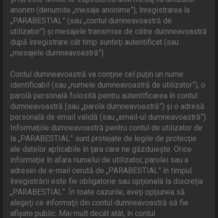
anonim (denumite „mesaje anonime”), înregistrarea la
„PARABESTIAL” (sau „contul dumneavoastră de
utilizator”) şi mesajele transmise de către dumneavoastră
după înregistrare cât timp sunteţi autentificat (sau
„mesajele dumneavoastră”).
Contul dumneavoastră va conţine cel puţin un nume
identificabil (sau „numele dumneavoastră de utilizator”), o
parolă personală folosită pentru autentificarea în contul
dumneavoastră (sau „parola dumneavoastră”) şi o adresă
personală de email validă (sau „email-ul dumneavoastră”).
Informaţiile dumneavoastră pentru contul de utilizator de
la „PARABESTIAL” sunt protejate de legile de protecţie
ale datelor aplicabile în ţara care ne găzduieşte. Orice
informaţie în afara numelui de utilizator, parolei sau a
adresei de e-mail cerută de „PARABESTIAL” în timpul
înregistrării este fie obligatorie sau opţională la discreţia
„PARABESTIAL”. În toate cazurile, aveţi opţiunea să
alegeţi ce informaţii din contul dumneavoastră să fie
afişate public. Mai mult decât atât, în contul