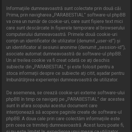
Informaţiile dumneavoastră sunt colectate prin două căi.
Prima, prin navigharea „PARABESTIAL” software-ul phpBB
va crea un număr de cookie-uri, care sunt fişiere text mici
care sunt descărcate în fişierele temporare al browserului
computerului dumneavoastră. Primele două cookie-uri
conţin un identificator de utilizator (denumit „user-id”) şi
un identificator al sesiunii anonime (denumit „session-id”),
asociate automat dumneavoastră de software-ul phpBB.
Un al treilea cookie va fi creat odată ce aţi deschis
subiecte din „PARABESTIAL” şi este folosit pentru a
stoca informaţii despre ce subiecte aţi citit, aşadar pentru
îmbunătăţirea experienţei dumneavoastră de utilizator.
De asemenea, se crează cookie-uri externe software-ului
phpBB în timp ce navigaţi pe „PARABESTIAL” dar acestea
sunt în afara scopului acestui document care
intenţionează să acopere paginile create de software-ul
phpBB. A doua cale prin care colectăm informaţiile este
prin ceea ce trimiteţi dumneavoastră. Acest lucru poate fi,
şi nu este limitat la: expedierea unui mesaj ca utilizator