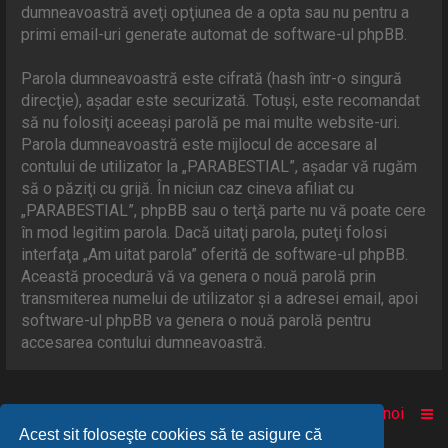
dumneavoastră aveţi opţiunea de a opta sau nu pentru a
primi email-uri generate automat de software-ul phpBB.
Parola dumneavoastră este cifrată (hash într-o singură
direcţie), aşadar este securizată. Totuşi, este recomandat
să nu folosiţi aceeaşi parolă pe mai multe website-uri.
Parola dumneavoastră este mijlocul de accesare al
contului de utilizator la „PARABESTIAL”, aşadar vă rugăm
să o păziţi cu grijă. În niciun caz cineva afiliat cu
„PARABESTIAL”, phpBB sau o terţă parte nu vă poate cere
în mod legitim parola. Dacă uitaţi parola, puteţi folosi
interfaţa „Am uitat parola” oferită de software-ul phpBB.
Această procedură vă va genera o nouă parolă prin
transmiterea numelui de utilizator şi a adresei email, apoi
software-ul phpBB va genera o nouă parolă pentru
accesarea contului dumneavoastră.
Acasă
Comunitate
Despre noi
Acest sit foloseşte cookies să te asigure că