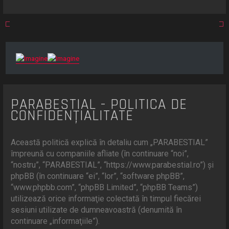
r
e
PARABESTIAL - POLITICA DE
CONFIDENŢIALITATE
Această politică explică în detaliu cum „PARABESTIAL”
împreună cu companiile afliate (în continuare “noi”,
“nostru”, “PARABESTIAL”, “https://www.parabestial.ro”) şi
phpBB (în continuare “ei”, “lor”, “software phpBB”,
“www.phpbb.com”, “phpBB Limited”, “phpBB Teams”)
utilizează orice informaţie colectată în timpul fiecărei
sesiuni utilizate de dumneavoastră (denumită în
continuare „informaţiile”).