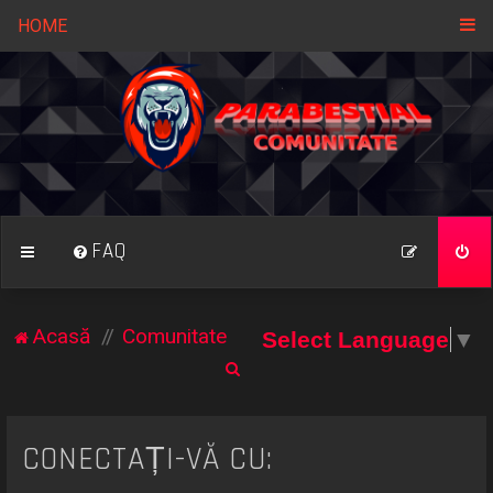
HOME
FAQ
Acasă
Comunitate
Select Language
▼
C
ă
u
CONECTAȚI-VĂ CU:
t
a