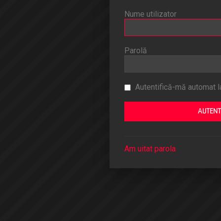
Nume utilizator
Parolă
Autentifică-mă automat la
Am uitat parola