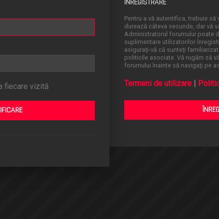
ÎNREGISTRARE
Pentru a vă autentifica, trebuie să v
durează câteva secunde, dar vă va 
Administratorul forumului poate
suplimentare utilizatorilor înregistr
asiguraţi-vă că sunteţi familiarizat
politicile asociate. Vă rugăm să vă 
forumului înainte să navigaţi pe a
Termeni de utilizare
|
Politi
 fiecare vizită
ÎNRE