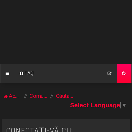
FAQ
Acasă
Comunitate
Căutare
Select Language
▼
CONECTAȚI-VĂ CU: