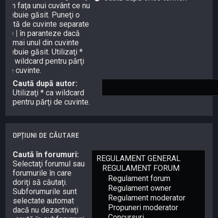
-
în faţa unui cuvânt ce nu
trebuie găsit. Puneţi o
listă de cuvinte separate
de
|
în paranteze dacă
numai unul din cuvinte
trebuie găsit. Utilizaţi *
ca wildcard pentru părţi
de cuvinte.
Caută după autor:
Utilizaţi * ca wildcard
pentru părţi de cuvinte.
OPŢIUNI DE CĂUTARE
Caută în forumuri:
Selectaţi forumul sau
forumurile în care
doriţi să căutaţi.
Subforumurile sunt
selectate automat
dacă nu dezactivaţi