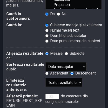
„caută în subforumuri„
mai jos.
Caută în
Da
Nu
subforumuri:
Caută în:
Subiecte mesaje şi textul mesajulu
Numai mesaj text
Doar titlul subiectelor
Doar primul mesaj din subiect
Afişează rezultatele
Mesaje
Subiecte
ca:
Sortează rezultatele
după:
Ascendent
Descendent
Limitează
rezultatele
anterioare:
Afişează primele:
de caractere din
RETURN_FIRST_EXP
conţinutul mesajelor
LAIN