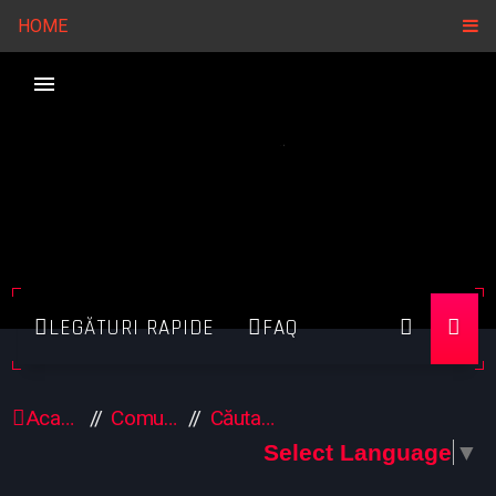
HOME
LEGĂTURI RAPIDE
FAQ
Acasă
Comunitate
Căutare
Select Language
▼