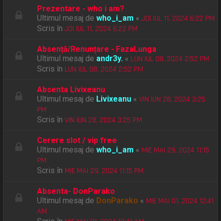
Prezentare - who i am?
Ultimul mesaj de
who_i_am
«
JOI IUL 11, 2024 6:22 PM
Scris în
JOI IUL 11, 2024 6:22 PM
Absență/Renunțare - FazaLunga
Ultimul mesaj de
andr3y.
«
LUN IUL 08, 2024 2:52 PM
Scris în
LUN IUL 08, 2024 2:52 PM
Absenta Livixeanu
Ultimul mesaj de
Livixeanu
«
VIN IUN 28, 2024 3:25
PM
Scris în
VIN IUN 28, 2024 3:25 PM
Cerere slot / vip free
Ultimul mesaj de
who_i_am
«
MIE MAI 29, 2024 11:15
PM
Scris în
MIE MAI 29, 2024 11:15 PM
Absenta- DonParako
Ultimul mesaj de
DonParako
«
MIE MAI 01, 2024 12:41
AM