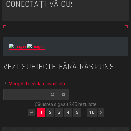
CONECTAȚI-VĂ CU:
VEZI SUBIECTE FĂRĂ RĂSPUNS
Mergeți la căutare avansată
Căutare
Căutare avansată
Căutarea a găsit 245 rezultate
1
2
3
4
5
10
…
Pagina
1
din
10
Următorul