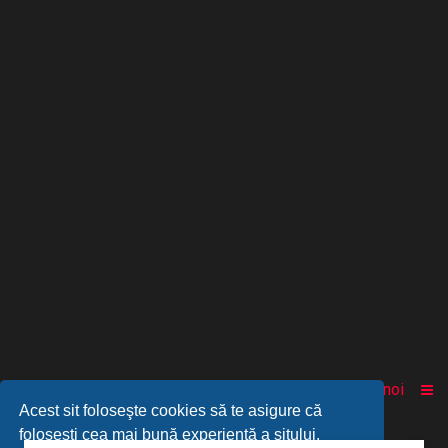
Acasă
Comunitate
Despre noi
Acest sit foloseşte cookies să te asigure că
foloseşti cea mai bună experienţă a sitului.
© 2010-2025 Powered by
PARABESTIAL
™