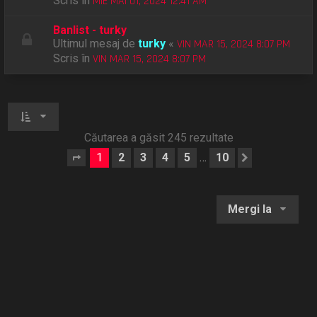
Scris în
MIE MAI 01, 2024 12:41 AM
Banlist - turky
Ultimul mesaj de
turky
«
VIN MAR 15, 2024 8:07 PM
Scris în
VIN MAR 15, 2024 8:07 PM
Căutarea a găsit 245 rezultate
1
2
3
4
5
10
…
Pagina
1
din
10
Următorul
Mergi la