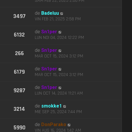
SÂM FEB 22, 2025 2:00 PM
de
Badeluu
3497
VIN FEB 21, 2025 2:58 PM
de
Sn1per
6132
LUN NOI 04, 2024 12:22 PM
de
Sn1per
266
MAR OCT 15, 2024 3:12 PM
de
Sn1per
6179
MAR OCT 15, 2024 3:12 PM
de
Sn1per
9287
LUN OCT 14, 2024 11:21 AM
de
smokke1
3214
MIE SEP 25, 2024 7:44 PM
de
DonParako
5990
VIN AUG 16, 2024 1:42 AM