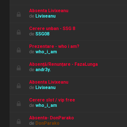
Absenta Livixeanu
de
Livixeanu
Cerere unban - SSG 8
de
SSG08
Prezentare - who i am?
de
who_i_am
Absență/Renunțare - FazaLunga
de
andr3y.
Absenta Livixeanu
de
Livixeanu
Cerere slot / vip free
de
who_i_am
Absenta- DonParako
de
DonParako