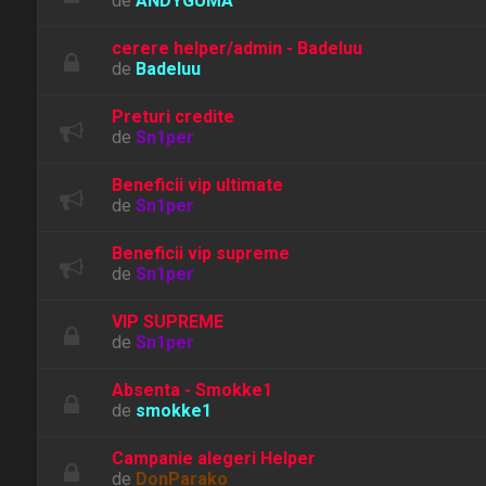
de
ANDYGUMA
cerere helper/admin - Badeluu
de
Badeluu
Preturi credite
de
Sn1per
Beneficii vip ultimate
de
Sn1per
Beneficii vip supreme
de
Sn1per
VIP SUPREME
de
Sn1per
Absenta - Smokke1
de
smokke1
Campanie alegeri Helper
de
DonParako