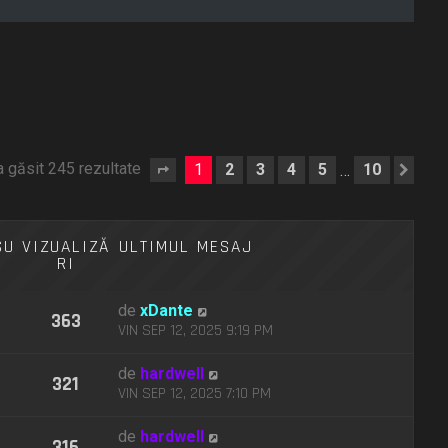
a găsit 245 rezultate
1
2
3
4
5
10
…
Pagina
1
din
10
Urm
SU
VIZUALIZĂ
ULTIMUL MESAJ
RI
de
xDante
363
VIN SEP 12, 2025 9:19 PM
de
hardwell
321
VIN SEP 12, 2025 7:10 PM
de
hardwell
316