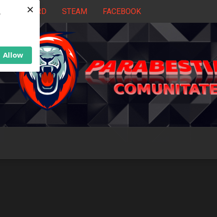
×
DISCORD
STEAM
FACEBOOK
b
Allow