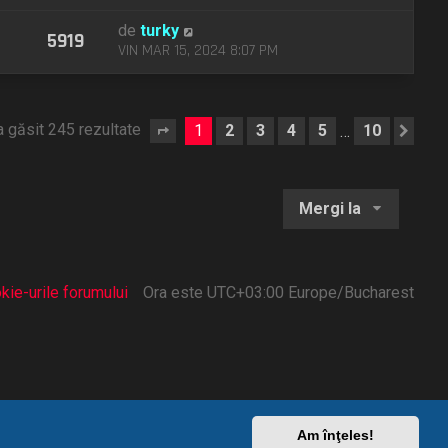
de
turky
5919
VIN MAR 15, 2024 8:07 PM
a găsit 245 rezultate
1
2
3
4
5
10
…
Pagina
1
din
10
Urm
Mergi la
kie-urile forumului
Ora este UTC+03:00 Europe/Bucharest
Am înţeles!