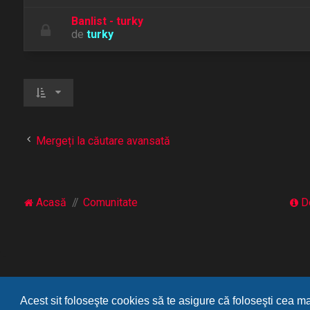
Banlist - turky
de
turky
Mergeți la căutare avansată
Acasă
Comunitate
D
Acest sit foloseşte cookies să te asigure că foloseşti cea m