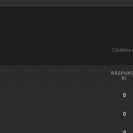
Căutarea 
RĂSPUN
RI
0
0
0