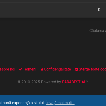
0
Căutarea 
espre noi
Termeni
Confidențialitate
Şterge toate coo
© 2010-2025 Powered by
PARABESTIAL
™
ai bună experienţă a sitului.
Învaţă mai mult...