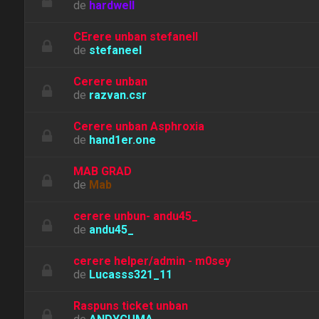
de
hardwell
CErere unban stefanell
de
stefaneel
Cerere unban
de
razvan.csr
Cerere unban Asphroxia
de
hand1er.one
MAB GRAD
de
Mab
cerere unbun- andu45_
de
andu45_
cerere helper/admin - m0sey
de
Lucasss321_11
Raspuns ticket unban