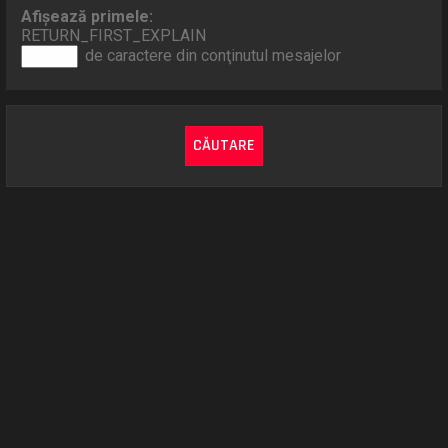
Afişează primele:
RETURN_FIRST_EXPLAIN
de caractere din conţinutul mesajelor