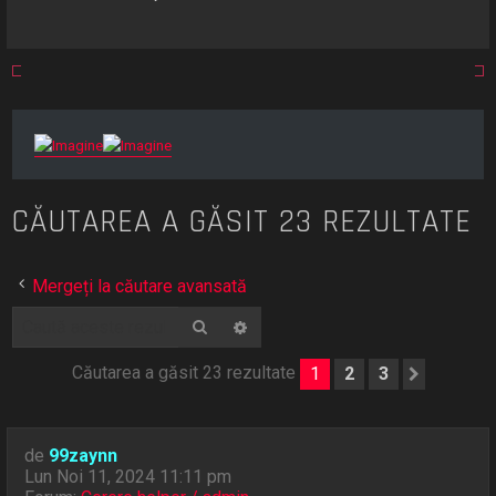
CĂUTAREA A GĂSIT 23 REZULTATE
Mergeți la căutare avansată
Căutare
Căutare avansată
Căutarea a găsit 23 rezultate
1
2
3
Următo
de
99zaynn
Lun Noi 11, 2024 11:11 pm