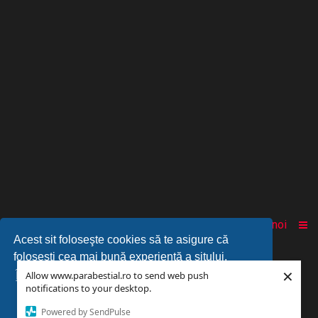
Acasă
Comunitate
Despre noi
Acest sit foloseşte cookies să te asigure că
foloseşti cea mai bună experienţă a sitului.
© 2010-2025 Powered by
PARABESTIAL
™
×
Allow www.parabestial.ro to send web push
Învaţă mai mult...
notifications to your desktop.
Powered by SendPulse
Am înţeles!