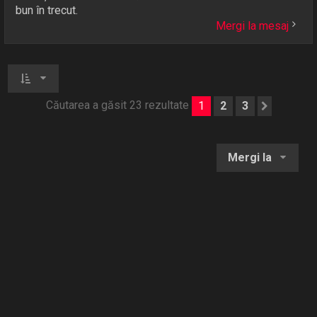
bun în trecut.
Mergi la mesaj
Căutarea a găsit 23 rezultate
1
2
3
Următo
Mergi la