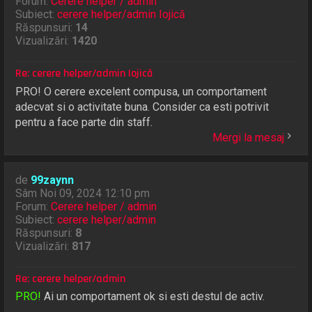
Forum:
Cerere helper / admin
Subiect:
cerere helper/admin Iojică
Răspunsuri:
14
Vizualizări:
1420
Re: cerere helper/admin Iojică
PRO! O cerere excelent compusa, un comportament
adecvat si o activitate buna. Consider ca esti potrivit
pentru a face parte din staff.
Mergi la mesaj
de
99zaynn
Sâm Noi 09, 2024 12:10 pm
Forum:
Cerere helper / admin
Subiect:
cerere helper/admin
Răspunsuri:
8
Vizualizări:
817
Re: cerere helper/admin
PRO!
Ai un comportament ok si esti destul de activ.