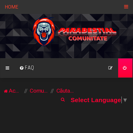
HOME
FAQ
Acasă
Comunitate
Căutare
C
Select Language
▼
ă
u
t
a