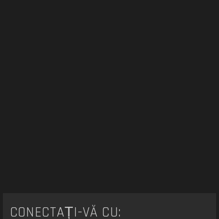
r
e
CONECTAȚI-VĂ CU: