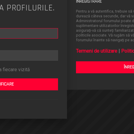
ÎNREGISTRARE
A PROFILURILE.
Pentru a vă autentifica, trebuie să v
durează câteva secunde, dar vă va 
Administratorul forumului poate
suplimentare utilizatorilor înregistr
asiguraţi-vă că sunteţi familiarizat
politicile asociate. Vă rugăm să vă 
forumului înainte să navigaţi pe a
Termeni de utilizare
|
Politi
ÎNRE
 fiecare vizită