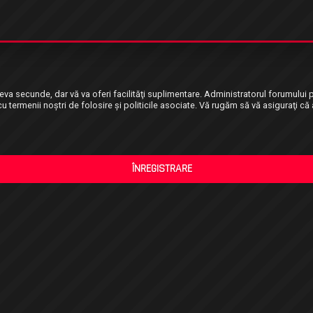
câteva secunde, dar vă va oferi facilităţi suplimentare. Administratorul forumul
 cu termenii noştri de folosire şi politicile asociate. Vă rugăm să vă asiguraţi că 
ÎNREGISTRARE