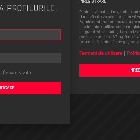
ÎNREGISTRARE
A PROFILURILE.
Pentru a vă autentifica, trebuie să v
durează câteva secunde, dar vă va 
Administratorul forumului poate
suplimentare utilizatorilor înregistr
asiguraţi-vă că sunteţi familiarizat
politicile asociate. Vă rugăm să vă 
forumului înainte să navigaţi pe a
Termeni de utilizare
|
Politi
ÎNRE
 fiecare vizită