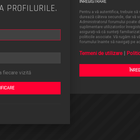
ÎNREGISTRARE
A PROFILURILE.
Pentru a vă autentifica, trebuie să v
durează câteva secunde, dar vă va 
Administratorul forumului poate
suplimentare utilizatorilor înregistr
asiguraţi-vă că sunteţi familiarizat
politicile asociate. Vă rugăm să vă 
forumului înainte să navigaţi pe a
Termeni de utilizare
|
Politi
ÎNRE
 fiecare vizită