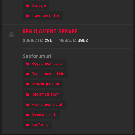
Sondaje
Transfer credite
REGULAMENT SERVER
SUBIECTE:
296
MESAJE:
3962
Subforumuri:
Regulament server
Regulament admin
Sesizări jucători
Reclamații staff
Avertismente staff
Sancțiuni staff
Staff only