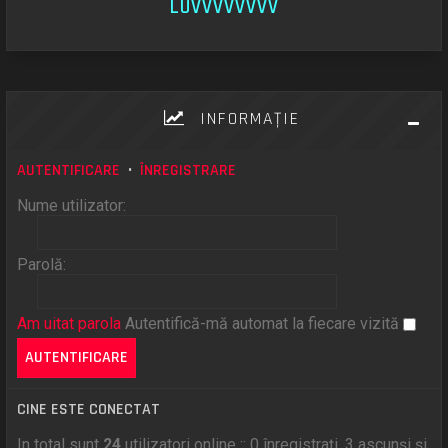
LUVVVVVVVV
INFORMAŢIE
AUTENTIFICARE
•
ÎNREGISTRARE
Nume utilizator:
Parolă:
Am uitat parola
Autentifică-mă automat la fiecare vizită
CINE ESTE CONECTAT
In total sunt
24
utilizatori online :: 0 înregistrați, 3 ascunși și