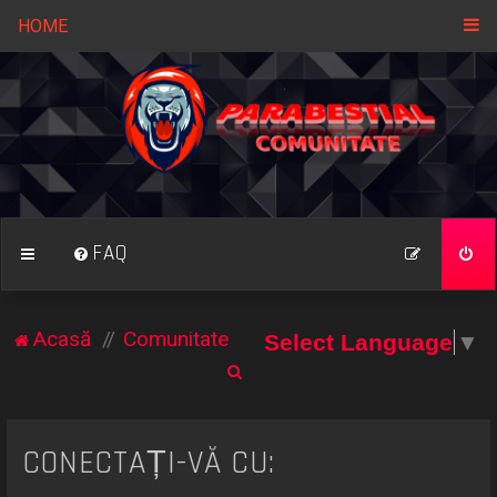
HOME
FAQ
Acasă
Comunitate
Select Language
▼
C
ă
u
CONECTAȚI-VĂ CU:
t
a