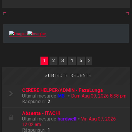
r
e
1
2
3
4
5
Următorul
SUBIECTE RECENTE
CERERE HELPER/ADMIN - FazaLunga
Ultimul mesaj de
MB-
«
Dum Aug 09, 2026 8:38 pm
Răspunsuri:
2
Absenta - ITACHI
Ultimul mesaj de
hardwell
«
Vin Aug 07, 2026
12:02 am
Răspunsuri:
1