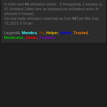
In total sunt
44
utilizatori online :: 0 înregistrați, 3 ascunși și
41 vizitatori (date care se bazează pe utilizatorii activi în
ultimele 5 minute)
Cei mai mulţi utilizatori conectaţi au fost
967
pe Mie Sep
10, 2025 3:16 am
Legendă:
Membru
,
Vip
,
Helper
,
Admin
,
Trusted
,
Moderator
,
Owner
,
Fondator