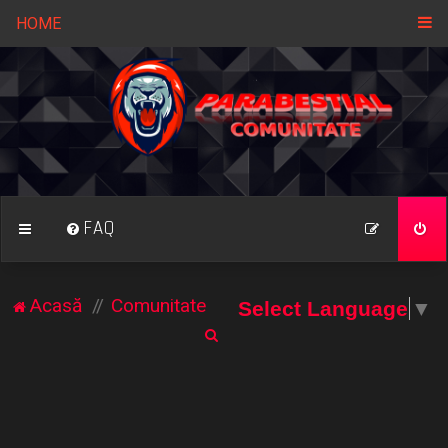
HOME
FAQ
Acasă
Comunitate
Select Language
▼
C
ă
u
t
a