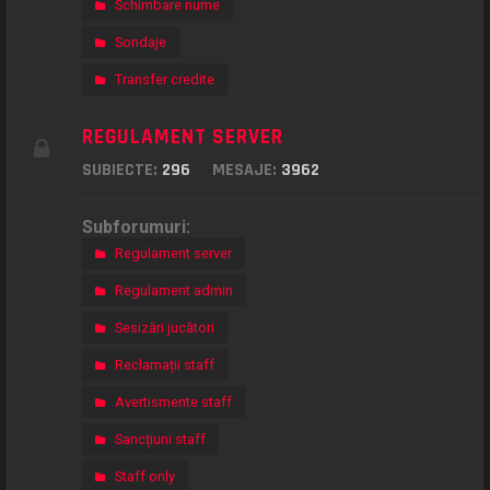
Schimbare nume
Sondaje
Transfer credite
REGULAMENT SERVER
SUBIECTE:
296
MESAJE:
3962
Subforumuri:
Regulament server
Regulament admin
Sesizări jucători
Reclamații staff
Avertismente staff
Sancțiuni staff
Staff only