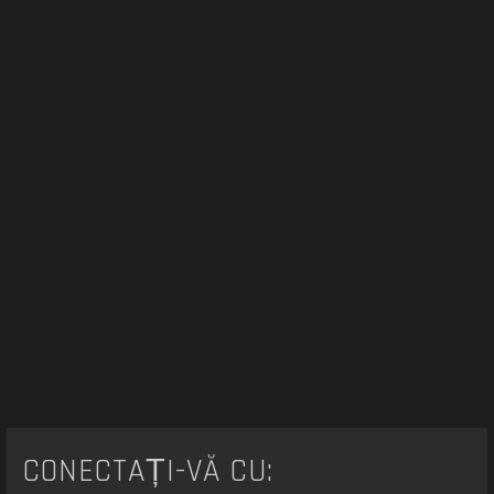
r
e
CONECTAȚI-VĂ CU: