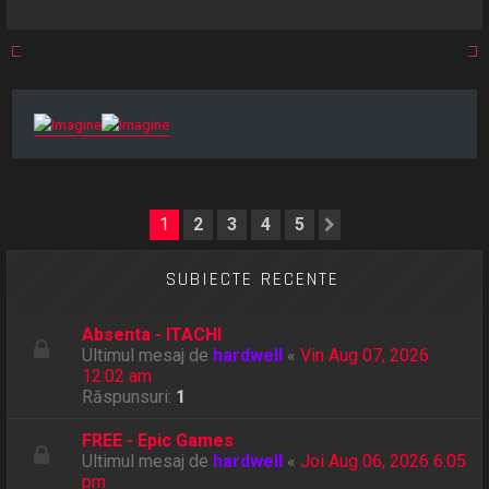
r
e
1
2
3
4
5
Următorul
SUBIECTE RECENTE
Absenta - ITACHI
Ultimul mesaj de
hardwell
«
Vin Aug 07, 2026
12:02 am
Răspunsuri:
1
FREE - Epic Games
Ultimul mesaj de
hardwell
«
Joi Aug 06, 2026 6:05
pm