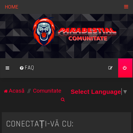
HOME
FAQ
Acasă
Comunitate
Select Language
▼
C
ă
u
CONECTAȚI-VĂ CU:
t
a