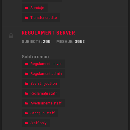
Sondaje
Transfer credite
REGULAMENT SERVER
SUBIECTE:
296
MESAJE:
3962
Subforumuri:
Regulament server
Regulament admin
Sesizări jucători
Reclamații staff
Avertismente staff
Sancțiuni staff
Staff only