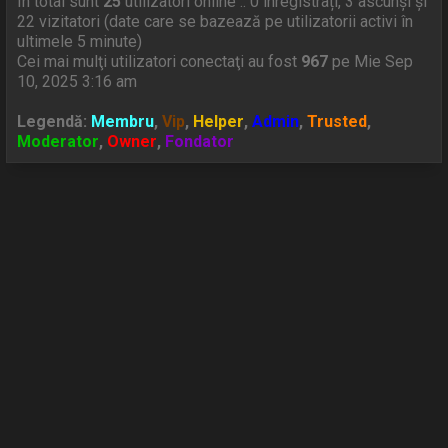
In total sunt
25
utilizatori online :: 0 înregistrați, 3 ascunși și
22 vizitatori (date care se bazează pe utilizatorii activi în
ultimele 5 minute)
Cei mai mulţi utilizatori conectaţi au fost
967
pe Mie Sep
10, 2025 3:16 am
Legendă:
Membru
,
Vip
,
Helper
,
Admin
,
Trusted
,
Moderator
,
Owner
,
Fondator