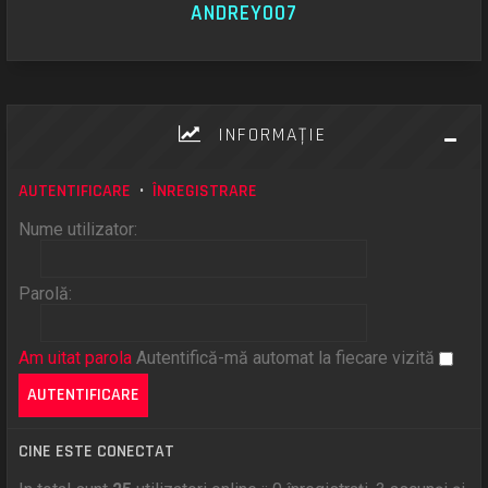
ANDREY007
INFORMAŢIE
AUTENTIFICARE
•
ÎNREGISTRARE
Nume utilizator:
Parolă:
Am uitat parola
Autentifică-mă automat la fiecare vizită
CINE ESTE CONECTAT