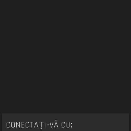
r
e
CONECTAȚI-VĂ CU: