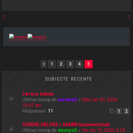
1
2
3
4
5
Anterior
SUBIECTE RECENTE
Cerere Admin
Ultimul mesaj de
hardwell
«
Sâm Iun 20, 2026
10:47 am
Răspunsuri:
11
1
2
CERERE HELPER / ADMIN lucaweedstak
Ultimul mesaj de
dennysS
«
Vin Iun 19, 2026 5:24