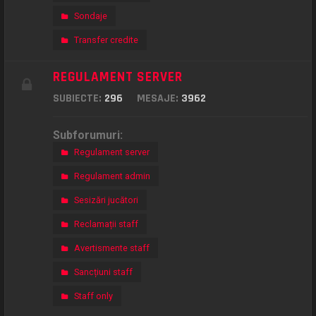
Sondaje
Transfer credite
REGULAMENT SERVER
SUBIECTE:
296
MESAJE:
3962
Subforumuri:
Regulament server
Regulament admin
Sesizări jucători
Reclamații staff
Avertismente staff
Sancțiuni staff
Staff only