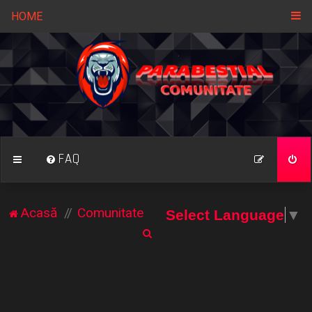
HOME
FAQ
Acasă
Comunitate
Select Language
▼
C
ă
u
t
a