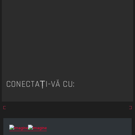
r
e
CONECTAȚI-VĂ CU: