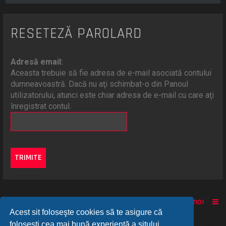
RESETEZĂ PAROLARD
Adresă email:
Aceasta trebuie să fie adresa de e-mail asociată contului
dumneavoastră. Dacă nu aţi schimbat-o din Panoul
utilizatorului, atunci este chiar adresa de e-mail cu care aţi
înregistrat contul.
Acasă
Comunitate
Despre noi
Acest sit foloseşte cookies să te asigure că
foloseşti cea mai bună experienţă a sitului.