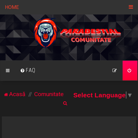
HOME
FAQ
Acasă
Comunitate
Select Language
▼
C
ă
u
t
a