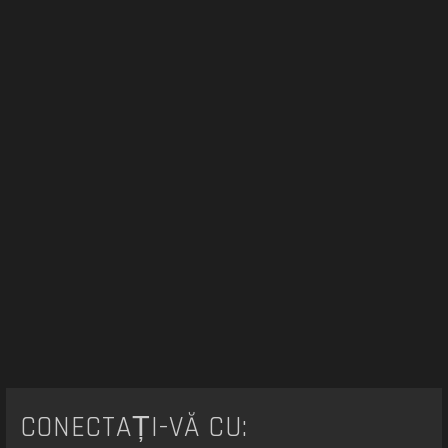
r
e
CONECTAȚI-VĂ CU: