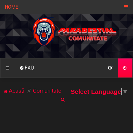
HOME
FAQ
Acasă
Comunitate
Select Language
▼
C
ă
u
t
a