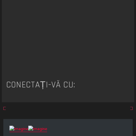
r
e
CONECTAȚI-VĂ CU: