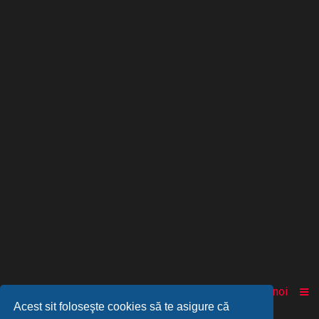
Acasă
Comunitate
Despre noi
Acest sit foloseşte cookies să te asigure că