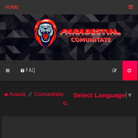
HOME
FAQ
Acasă
Comunitate
Select Language
▼
C
ă
u
t
a