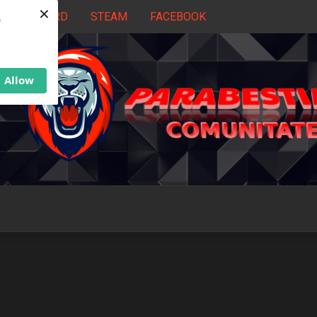
×
DISCORD
STEAM
FACEBOOK
b
Allow