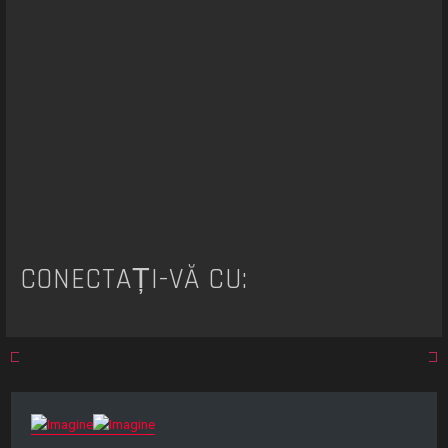
r
e
CONECTAȚI-VĂ CU: