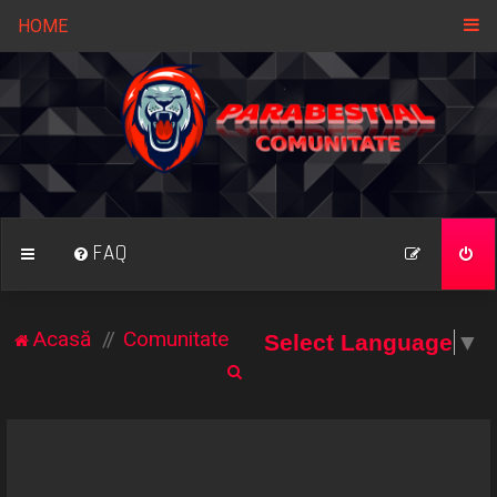
HOME
FAQ
Acasă
Comunitate
Select Language
▼
C
ă
u
t
a