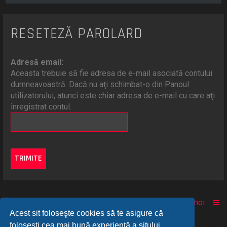
RESETEZĂ PAROLARD
Adresă email:
Aceasta trebuie să fie adresa de e-mail asociată contului
dumneavoastră. Dacă nu aţi schimbat-o din Panoul
utilizatorului, atunci este chiar adresa de e-mail cu care aţi
înregistrat contul.
Acasă
Comunitate
Despre noi
Acest sit foloseşte cookies să te asigure că
foloseşti cea mai bună experienţă a sitului.