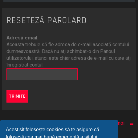
RESETEZĂ PAROLARD
Adresă email:
Aceasta trebuie să fie adresa de e-mail asociată contului
dumneavoastră. Dacă nu aţi schimbat-o din Panoul
utilizatorului, atunci este chiar adresa de e-mail cu care aţi
înregistrat contul.
Acasă
Comunitate
Despre noi
Acest sit foloseşte cookies să te asigure că
foloseşti cea mai bună experienţă a sitului.