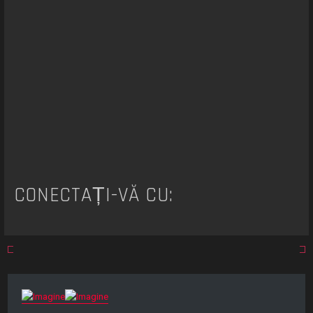
r
e
CONECTAȚI-VĂ CU: