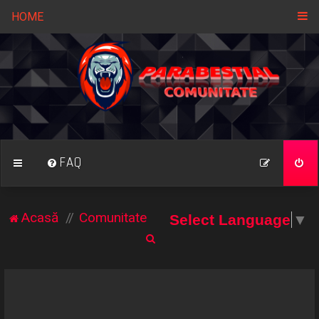
HOME
FAQ
Acasă
Comunitate
Select Language
▼
C
ă
u
t
a