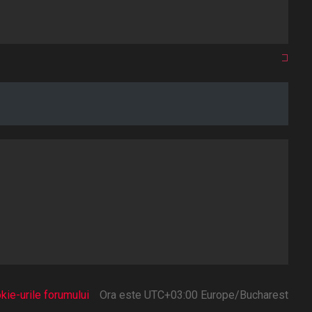
kie-urile forumului
Ora este UTC+03:00 Europe/Bucharest