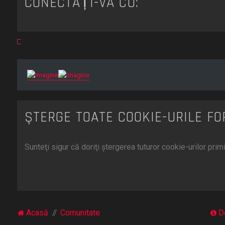
CONECTAȚI-VĂ CU:
ŞTERGE TOATE COOKIE-URILE F
Sunteţi sigur că doriţi ştergerea tuturor cookie-urilor pri
Acasă
Comunitate
D