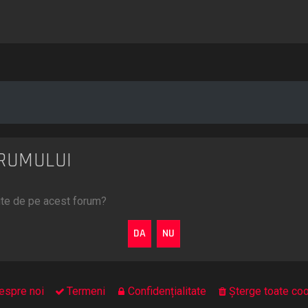
ORUMULUI
mite de pe acest forum?
espre noi
Termeni
Confidențialitate
Şterge toate coo