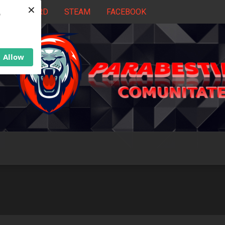
×
DISCORD
STEAM
FACEBOOK
b
Allow