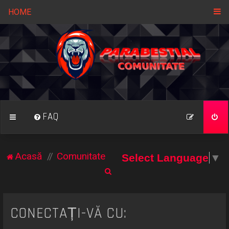
HOME
FAQ
Acasă
Comunitate
Select Language
▼
C
ă
u
CONECTAȚI-VĂ CU:
t
a