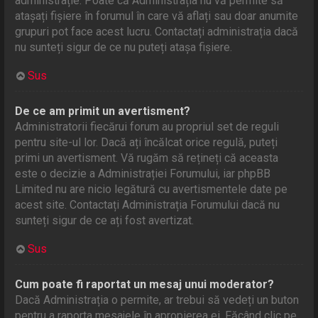
administrație. Poate că Administrația nu vă permite să
atașați fișiere în forumul în care vă aflați sau doar anumite
grupuri pot face acest lucru. Contactați administrația dacă
nu sunteți sigur de ce nu puteți atașa fișiere.
Sus
De ce am primit un avertisment?
Administratorii fiecărui forum au propriul set de reguli
pentru site-ul lor. Dacă ați încălcat orice regulă, puteți
primi un avertisment. Vă rugăm să rețineți că aceasta
este o decizie a Administrației Forumului, iar phpBB
Limited nu are nicio legătură cu avertismentele date pe
acest site. Contactați Administrația Forumului dacă nu
sunteți sigur de ce ați fost avertizat.
Sus
Cum poate fi raportat un mesaj unui moderator?
Dacă Administrația o permite, ar trebui să vedeți un buton
pentru a raporta mesajele în apropierea ei. Făcând clic pe