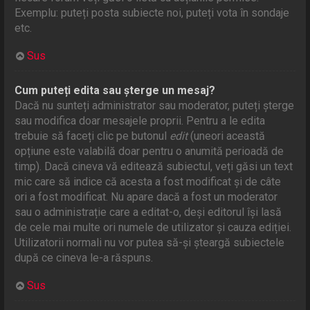
Exemplu: puteți posta subiecte noi, puteți vota în sondaje
etc.
Sus
Cum puteți edita sau șterge un mesaj?
Dacă nu sunteți administrator sau moderator, puteți șterge
sau modifica doar mesajele proprii. Pentru a le edita
trebuie să faceți clic pe butonul
edit
(uneori această
opțiune este valabilă doar pentru o anumită perioadă de
timp). Dacă cineva vă editează subiectul, veți găsi un text
mic care să indice că acesta a fost modificat și de câte
ori a fost modificat. Nu apare dacă a fost un moderator
sau o administrație care a editat-o, deși editorul își lasă
de cele mai multe ori numele de utilizator și cauza ediției.
Utilizatorii normali nu vor putea să-și șteargă subiectele
după ce cineva le-a răspuns.
Sus