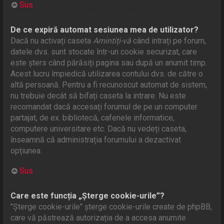
Sus
De ce expiră automat sesiunea mea de utilizator?
Dacă nu activați caseta
Amintiți-vă
când intrați pe forum,
datele dvs. sunt stocate într-un cookie securizat, care
este șters când părăsiți pagina sau după un anumit timp.
Acest lucru împiedică utilizarea contului dvs. de către o
altă persoană. Pentru a fi recunoscut automat de sistem,
nu trebuie decât să bifați caseta la intrare. Nu este
recomandat dacă accesați forumul de pe un computer
partajat, de ex. bibliotecă, cafenele informatice,
computere universitare etc. Dacă nu vedeți caseta,
înseamnă că administrația forumului a dezactivat
opțiunea.
Sus
Care este funcția „Șterge cookie-urile”?
"Șterge cookie-urile" șterge cookie-urile create de phpBB,
care vă păstrează autorizația de a accesa anumite