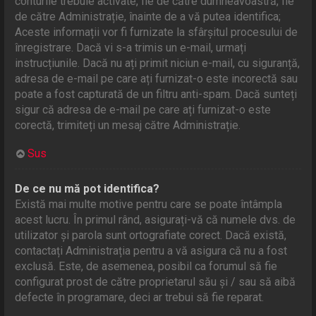
conturile trebuie activate, fie de către dumneavoastră, fie
de către Administrație, înainte de a vă putea identifica;
Aceste informații vor fi furnizate la sfârșitul procesului de
înregistrare. Dacă vi s-a trimis un e-mail, urmați
instrucțiunile. Dacă nu ați primit niciun e-mail, cu siguranță,
adresa de e-mail pe care ați furnizat-o este incorectă sau
poate a fost capturată de un filtru anti-spam. Dacă sunteți
sigur că adresa de e-mail pe care ați furnizat-o este
corectă, trimiteți un mesaj către Administrație.
Sus
De ce nu mă pot identifica?
Există mai multe motive pentru care se poate întâmpla
acest lucru. În primul rând, asigurați-vă că numele dvs. de
utilizator și parola sunt ortografiate corect. Dacă există,
contactați Administrația pentru a vă asigura că nu a fost
exclusă. Este, de asemenea, posibil ca forumul să fie
configurat prost de către proprietarul său și / sau să aibă
defecte în programare, deci ar trebui să fie reparat.