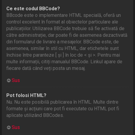
Ce este codul BBCode?
BBcode este o implementare HTML specială, oferă un
control excelent în format al obiectelor particulare ale
publicațiilor. Utilizarea BBCode trebuie să fie activată de
către administrație, dar poate fi de asemenea dezactivată
din formularul de livrare a mesajelor. BBCode este, de
asemenea, similar în stil cu HTML, dar etichetele sunt
închise între paranteze [ și ] în loc de < şi >. Pentru mai
multe informații, citiți manualul BBCode. Linkul apare de
fiecare dată când veți posta un mesaj.
Sus
Pot folosi HTML?
Nu. Nu este posibilă publicarea în HTML. Multe dintre
formate și acțiuni care pot fi executate cu HTML pot fi
aplicate utilizând BBCodes.
Sus