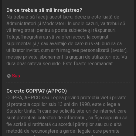
De ce trebuie să mă înregistrez?
Nu trebuie să faceți acest lucru, decizia este luată de
Administratori și Moderatori. În unele cazuri, va trebui să
vă înregistrați pentru a posta subiecte și răspunsuri.
Totuși, înregistrarea vă va oferi acces la conținut
suplimentar și / sau avantaje de care nu v-ați bucura ca
utilizator invitat, cum ar fi imaginea personalizată (avatar),
mesaje private, abonament la grupuri de utilizatori etc. Va
dura doar câteva secunde. Este foarte recomandat.
Sus
Ce este COPPA? (APPCO)
COPPA, APPCO sau Legea privind protecția vieții private
și protecția copiilor sub 13 ani din 1998, este o lege a
Statelor Unite, în care se solicită site-uri de internet, care
sunt potențiali colectori de informații. , ca fișa copilului să
fie scrisă și ratificată cu acordul părinților sau cu o altă
metodă de recunoaștere a gardei legale, care permite