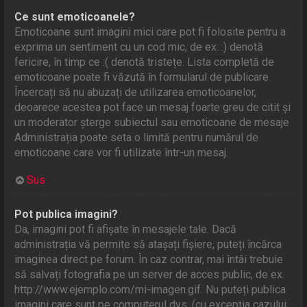
Ce sunt emoticoanele?
Emoticoane sunt imagini mici care pot fi folosite pentru a
exprima un sentiment cu un cod mic, de ex. :) denotă
fericire, în timp ce :( denotă tristețe. Lista completă de
emoticoane poate fi văzută în formularul de publicare.
Încercați să nu abuzați de utilizarea emoticoanelor,
deoarece acestea pot face un mesaj foarte greu de citit și
un moderator șterge subiectul sau emoticoane de mesaje
Administrația poate seta o limită pentru numărul de
emoticoane care vor fi utilizate într-un mesaj.
Sus
Pot publica imagini?
Da, imagini pot fi afișate în mesajele tale. Dacă
administrația vă permite să atașați fișiere, puteți încărca
imaginea direct pe forum. În caz contrar, mai întâi trebuie
să salvați fotografia pe un server de acces public, de ex.
http://www.ejemplo.com/mi-imagen.gif. Nu puteți publica
imagini care sunt pe computerul dvs. (cu excepția cazului