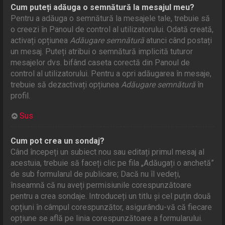
Cum puteți adăuga o semnătură la mesajul meu?
Pentru a adăuga o semnătură la mesajele tale, trebuie să
o creezi în Panoul de control al utilizatorului. Odată creată,
activați opțiunea
Adăugare semnătură
atunci când postați
un mesaj. Puteți atribui o semnătură implicită tuturor
mesajelor dvs. bifând caseta corectă din Panoul de
control al utilizatorului. Pentru a opri adăugarea în mesaje,
trebuie să dezactivați opțiunea
Adăugare semnătură
în
profil.
Sus
Cum pot crea un sondaj?
Când începeți un subiect nou sau editați primul mesaj al
acestuia, trebuie să faceți clic pe fila „Adăugați o anchetă”
de sub formularul de publicare; Dacă nu îl vedeți,
înseamnă că nu aveți permisiunile corespunzătoare
pentru a crea sondaje. Introduceți un titlu și cel puțin două
opțiuni în câmpul corespunzător, asigurându-vă că fiecare
opțiune se află pe linia corespunzătoare a formularului.