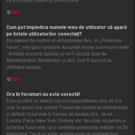
vă schimbați datele și preferințele.
Sus
Cum pot împiedica numele meu de utilizator să apară
pe listele utilizatorilor conectați?
Din panoul de control al utilizatorului dvs., în „Preferințe
forum”, veți găsi opțiunea
Ascunde starea conexiunii mele
. Activați această opțiune și va fi văzută doar de
Administratori, Moderatori și dvs. Veți fi socotit ca
utilizator ascuns.
Sus
Ora în forumuri nu este corectă!
Este posibil să vedeți ora corespunzătoare unui alt fus
orar. În acest caz, vizitați Panoul de control al utilizatorului
și definiți fusul orar în funcție de locația dvs., de ex.
Londra, Paris, New York, Sydney etc. Nu uitați că pentru a
schimba fusul orar, ca și celelalte preferințe, trebuie să fiți
înregistrat. Dacă nu este, acesta este un moment bun