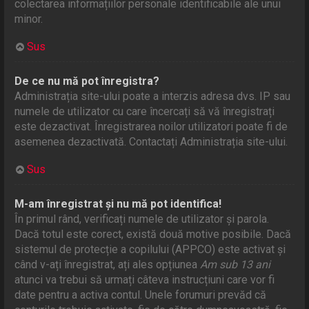
colectarea informațiilor personale identificabile ale unui
minor.
Sus
De ce nu mă pot înregistra?
Administrația site-ului poate a interzis adresa dvs. IP sau
numele de utilizator cu care încercați să vă înregistrați
este dezactivat. Înregistrarea noilor utilizatori poate fi de
asemenea dezactivată. Contactați Administrația site-ului.
Sus
M-am înregistrat și nu mă pot identifica!
În primul rând, verificați numele de utilizator și parola.
Dacă totul este corect, există două motive posibile. Dacă
sistemul de protecție a copilului (APPCO) este activat și
când v-ați înregistrat, ați ales opțiunea
Am sub 13 ani
atunci va trebui să urmați câteva instrucțiuni care vor fi
date pentru a activa contul. Unele forumuri prevăd că