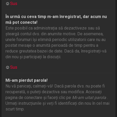
Sus
În urmă cu ceva timp m-am înregistrat, dar acum nu
mă pot conecta!
Este posibil ca administrația să dezactiveze sau să
șteargă contul dvs. din anumite motive. De asemenea,
unele forumuri își elimină periodic utilizatorii care nu au
postat mesaje o anumită perioadă de timp pentru a
reduce greutatea bazei de date. Dacă da, înregistrați-vă
din nou și participați la discuții.
Sus
Mi-am pierdut parola!
Nu vă panicați, calmați-vă! Dacă parola dvs. nu poate fi
recuperată, o puteți dezactiva sau modifica. Accesați
pagina de conectare și faceți clic pe
Mi-am uitat parola
.
Urmați instrucțiunile și veți fi identificați din nou în cel mai
scurt timp.