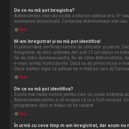
De ce nu mă pot înregistra?
Administrația site-ului poate a interzis adresa dvs. IP sau 
asemenea dezactivată. Contactați Administrația site-ului.
Sus
M-am înregistrat și nu mă pot identifica!
În primul rând, verificați numele de utilizator și parola. 
înregistrat, ați ales opțiunea
Am sub 13 ani
atunci va treb
fie de către dumneavoastră, fie de către Administrație, înai
e-mail, urmați instrucțiunile. Dacă nu ați primit niciun e-m
Dacă sunteți sigur că adresa de e-mail pe care ați furniza
Sus
De ce nu mă pot identifica?
Există mai multe motive pentru care se poate întâmpla acest
Administrația pentru a vă asigura că nu a fost exclusă. Es
programare, deci ar trebui să fie reparat.
Sus
În urmă cu ceva timp m-am înregistrat, dar acum nu 