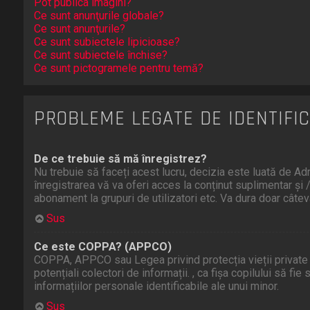
Pot publica imagini?
Ce sunt anunţurile globale?
Ce sunt anunţurile?
Ce sunt subiectele lipicioase?
Ce sunt subiectele închise?
Ce sunt pictogramele pentru temă?
PROBLEME LEGATE DE IDENTIFIC
De ce trebuie să mă înregistrez?
Nu trebuie să faceți acest lucru, decizia este luată de Admi
înregistrarea vă va oferi acces la conținut suplimentar și /
abonament la grupuri de utilizatori etc. Va dura doar cât
Sus
Ce este COPPA? (APPCO)
COPPA, APPCO sau Legea privind protecția vieții private și 
potențiali colectori de informații. , ca fișa copilului să f
informațiilor personale identificabile ale unui minor.
Sus