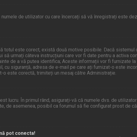
numele de utilizator cu care încercați să vă înregistrați este dezac
Dacă totul este corect, există două motive posibile. Dacă sistemul 
ui să urmați câteva instrucțiuni care vor fi date pentru a activa co
nte de a vă putea identifica; Aceste informații vor fi furnizate la 
ail, cu siguranță, adresa de e-mail pe care ați furnizat-o este inc
t-o este corectă, trimiteți un mesaj către Administrație.
 lucru. În primul rând, asigurați-vă că numele dvs. de utilizator 
te, de asemenea, posibil ca forumul să fie configurat prost de căt
mă pot conecta!