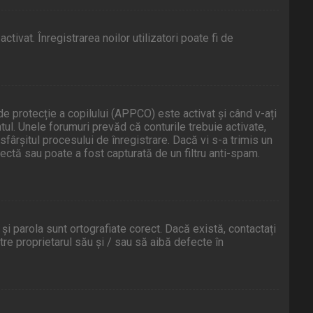
tivat. Înregistrarea noilor utilizatori poate fi de
de protecție a copilului (APPCO) este activat și când v-ați
ntul. Unele forumuri prevăd că conturile trebuie activate,
sfârșitul procesului de înregistrare. Dacă vi s-a trimis un
orectă sau poate a fost capturată de un filtru anti-spam.
și parola sunt ortografiate corect. Dacă există, contactați
re proprietarul său și / sau să aibă defecte în