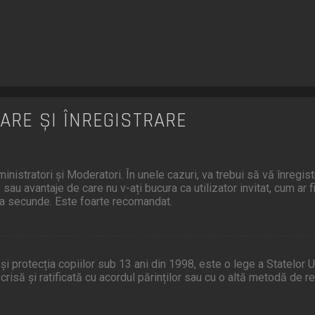
ARE ȘI ÎNREGISTRARE
nistratori și Moderatori. În unele cazuri, va trebui să vă înregist
 sau avantaje de care nu v-ați bucura ca utilizator invitat, cum ar 
eva secunde. Este foarte recomandat.
protecția copiilor sub 13 ani din 1998, este o lege a Statelor Unit
ie scrisă și ratificată cu acordul părinților sau cu o altă metodă d