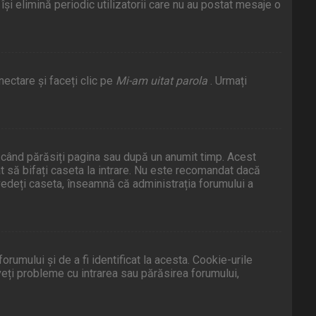
i elimină periodic utilizatorii care nu au postat mesaje o
ectare și faceți clic pe
Mi-am uitat parola
. Urmați
s când părăsiți pagina sau după un anumit timp. Acest
t să bifați caseta la intrare. Nu este recomandat dacă
vedeți caseta, înseamnă că administrația forumului a
umului și de a fi identificat la acesta. Cookie-urile
veți probleme cu intrarea sau părăsirea forumului,