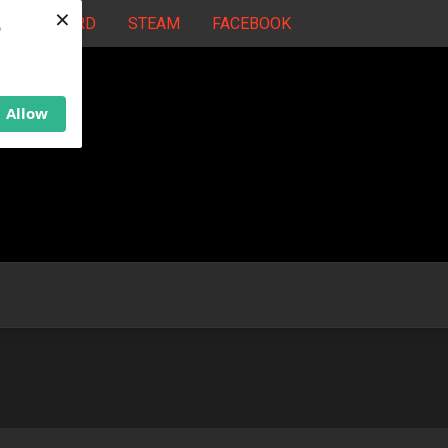
×
DISCORD
STEAM
FACEBOOK
b
Allow