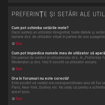
PREFERINȚE ȘI SETĂRI ALE UTI
Cum pot schimba setările mele?
Dacă sunteți un utilizator înregistrat, toate datele și setăr
numele dvs. de utilizator situat în partea de sus a pagini
Sus
Cum pot împiedica numele meu de utilizator să apară p
Din panoul de control al utilizatorului dvs., în „Preferințe
Moderatori și dvs. Veți fi socotit ca utilizator ascuns.
Sus
Ora în forumuri nu este corectă!
Este posibil să vedeți ora corespunzătoare unui alt fus orar.
Paris, New York, Sydney etc. Nu uitați că pentru a schimba 
acest lucru.
Sus