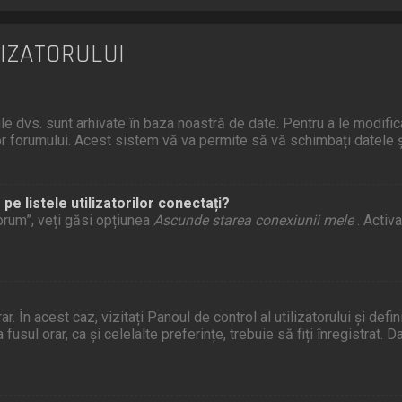
LIZATORULUI
ile dvs. sunt arhivate în baza noastră de date. Pentru a le modifica,
lor forumului. Acest sistem vă va permite să vă schimbați datele ș
e listele utilizatorilor conectați?
 forum”, veți găsi opțiunea
Ascunde starea conexiunii mele
. Activ
 În acest caz, vizitați Panoul de control al utilizatorului și defini
fusul orar, ca și celelalte preferințe, trebuie să fiți înregistrat