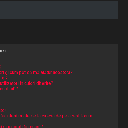
ori
?
tori și cum pot să mă alătur acestora?
rup?
ilizatori în culori diferite?
implicit"?
te!
ău intenționate de la cineva de pe acest forum!
) și ignorați (inamici)?