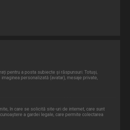
rați pentru a posta subiecte și răspunsuri. Totuși,
fi imaginea personalizată (avatar), mesaje private,
e, în care se solicită site-uri de internet, care sunt
e recunoaștere a gardei legale, care permite colectarea