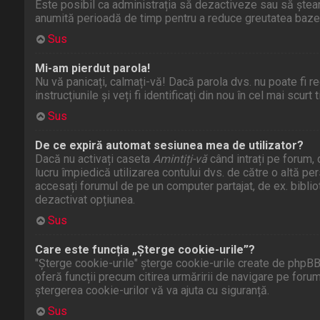
Este posibil ca administrația să dezactiveze sau să ștear
anumită perioadă de timp pentru a reduce greutatea bazei de
Sus
Mi-am pierdut parola!
Nu vă panicați, calmați-vă! Dacă parola dvs. nu poate fi r
instrucțiunile și veți fi identificați din nou în cel mai scurt 
Sus
De ce expiră automat sesiunea mea de utilizator?
Dacă nu activați caseta
Amintiți-vă
când intrați pe forum,
lucru împiedică utilizarea contului dvs. de către o altă p
accesați forumul de pe un computer partajat, de ex. bibli
dezactivat opțiunea.
Sus
Care este funcția „Șterge cookie-urile”?
"Șterge cookie-urile" șterge cookie-urile create de phpBB,
oferă funcții precum citirea urmăririi de navigare pe foru
ștergerea cookie-urilor vă va ajuta cu siguranță.
Sus