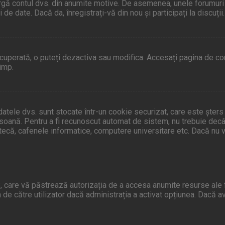
gă contul dvs. din anumite motive. De asemenea, unele forumuri îș
 date. Dacă da, înregistrați-vă din nou și participați la discuții.
ecuperată, o puteți dezactiva sau modifica. Accesați pagina de con
timp.
 datele dvs. sunt stocate într-un cookie securizat, care este șter
ersoană. Pentru a fi recunoscut automat de sistem, nu trebuie decâ
otecă, cafenele informatice, computere universitare etc. Dacă nu 
 care vă păstrează autorizația de a accesa anumite resurse ale for
m de către utilizator dacă administrația a activat opțiunea. Dacă a