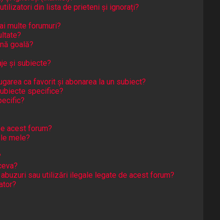
lizatori din lista de prieteni și ignorați?
ai multe forumuri?
ltate?
ină goală?
je și subiecte?
ugarea ca favorit și abonarea la un subiect?
ubiecte specifice?
ecific?
pe acest forum?
le mele?
?
ceva?
 abuzuri sau utilizări ilegale legate de acest forum?
ator?