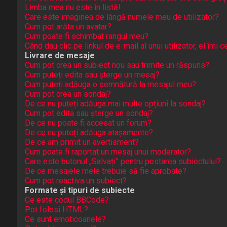
Limba mea nu este în listă!
Care este imaginea de lângă numele meu de utilizator?
Cum pot arăta un avatar?
Cum poate fi schimbat rangul meu?
Când dau clic pe linkul de e-mail al unui utilizator, el îmi 
Livrare de mesaje
Cum pot crea un subiect nou sau trimite un răspuns?
Cum puteți edita sau șterge un mesaj?
Cum puteți adăuga o semnătură la mesajul meu?
Cum pot crea un sondaj?
De ce nu puteți adăuga mai multe opțiuni la sondaj?
Cum pot edita sau șterge un sondaj?
De ce nu poate fi accesat un forum?
De ce nu puteți adăuga atașamente?
De ce am primit un avertisment?
Cum poate fi raportat un mesaj unui moderator?
Care este butonul „Salvați” pentru postarea subiectului?
De ce mesajele mele trebuie să fie aprobate?
Cum pot reactiva un subiect?
Formate și tipuri de subiecte
Ce este codul BBCode?
Pot folosi HTML?
Ce sunt emoticoanele?