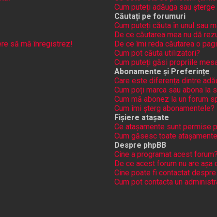
Cum puteți adăuga sau șterge uti
Căutați pe forumuri
Cum puteți căuta în unul sau m
De ce căutarea mea nu dă rezu
cere să mă înregistrez!
De ce îmi reda căutarea o pag
Cum pot căuta utilizatori?
Cum puteți găsi propriile mesa
Abonamente și Preferințe
Care este diferența dintre adă
Cum poți marca sau abona la s
Cum mă abonez la un forum sp
Cum îmi șterg abonamentele?
Fișiere atașate
Ce atașamente sunt permise 
Cum găsesc toate atașamente
Despre phpBB
Cine a programat acest forum
De ce acest forum nu are așa 
Cine poate fi contactat despre
Cum pot contacta un administr