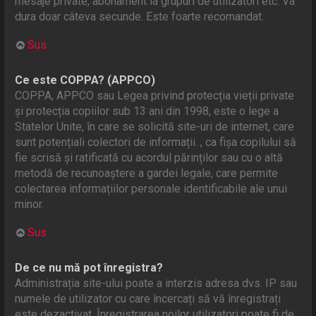
mesaje private, abonament la grupuri de utilizatori etc. Va
dura doar câteva secunde. Este foarte recomandat.
Sus
Ce este COPPA? (APPCO)
COPPA, APPCO sau Legea privind protecția vieții private
și protecția copiilor sub 13 ani din 1998, este o lege a
Statelor Unite, în care se solicită site-uri de internet, care
sunt potențiali colectori de informații. , ca fișa copilului să
fie scrisă și ratificată cu acordul părinților sau cu o altă
metodă de recunoaștere a gardei legale, care permite
colectarea informațiilor personale identificabile ale unui
minor.
Sus
De ce nu mă pot înregistra?
Administrația site-ului poate a interzis adresa dvs. IP sau
numele de utilizator cu care încercați să vă înregistrați
este dezactivat. Înregistrarea noilor utilizatori poate fi de