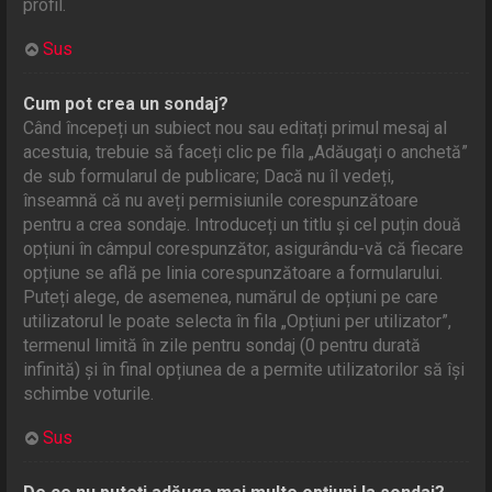
profil.
Sus
Cum pot crea un sondaj?
Când începeți un subiect nou sau editați primul mesaj al
acestuia, trebuie să faceți clic pe fila „Adăugați o anchetă”
de sub formularul de publicare; Dacă nu îl vedeți,
înseamnă că nu aveți permisiunile corespunzătoare
pentru a crea sondaje. Introduceți un titlu și cel puțin două
opțiuni în câmpul corespunzător, asigurându-vă că fiecare
opțiune se află pe linia corespunzătoare a formularului.
Puteți alege, de asemenea, numărul de opțiuni pe care
utilizatorul le poate selecta în fila „Opțiuni per utilizator”,
termenul limită în zile pentru sondaj (0 pentru durată
infinită) și în final opțiunea de a permite utilizatorilor să își
schimbe voturile.
Sus