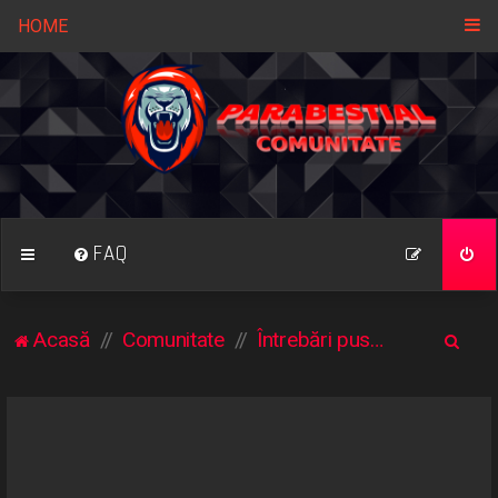
HOME
FAQ
C
Acasă
Comunitate
Întrebări puse frecvent
ă
u
t
a
r