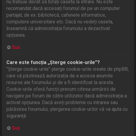
nu trebuie decât să bifați caseta la intrare. Nu este
recomandat dacă accesați forumul de pe un computer
partajat, de ex. bibliotecă, cafenele informatice,
computere universitare etc. Dacă nu vedeți caseta,
înseamnă că administrația forumului a dezactivat
opțiunea.
Sus
Care este funcția „Șterge cookie-urile”?
"Șterge cookie-urile" șterge cookie-urile create de phpBB,
care vă păstrează autorizația de a accesa anumite
resurse ale forumului și de a fi identificat la acesta.
Cookie-urile oferă funcții precum citirea urmăririi de
navigare pe forum de către utilizator dacă administrația a
activat opțiunea. Dacă aveți probleme cu intrarea sau
părăsirea forumului, ștergerea cookie-urilor vă va ajuta cu
siguranță.
Sus