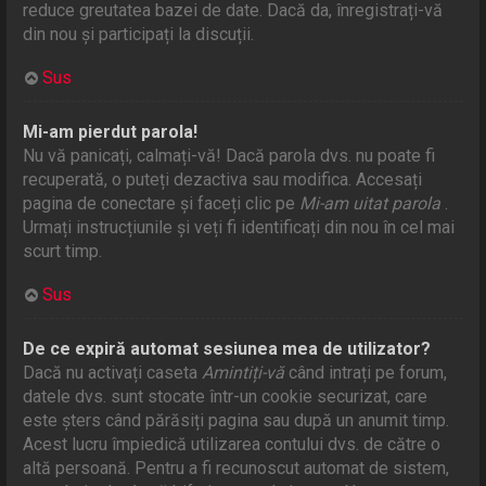
reduce greutatea bazei de date. Dacă da, înregistrați-vă
din nou și participați la discuții.
Sus
Mi-am pierdut parola!
Nu vă panicați, calmați-vă! Dacă parola dvs. nu poate fi
recuperată, o puteți dezactiva sau modifica. Accesați
pagina de conectare și faceți clic pe
Mi-am uitat parola
.
Urmați instrucțiunile și veți fi identificați din nou în cel mai
scurt timp.
Sus
De ce expiră automat sesiunea mea de utilizator?
Dacă nu activați caseta
Amintiți-vă
când intrați pe forum,
datele dvs. sunt stocate într-un cookie securizat, care
este șters când părăsiți pagina sau după un anumit timp.
Acest lucru împiedică utilizarea contului dvs. de către o
altă persoană. Pentru a fi recunoscut automat de sistem,