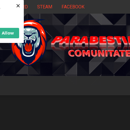
×
DISCORD
STEAM
FACEBOOK
b
Allow