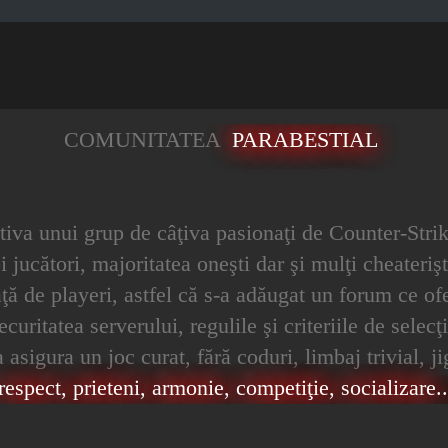
COMUNITATEA
PARABESTIAL
iativa unui grup de câţiva pasionaţi de Counter-Strik
 jucători, majoritatea oneşti dar şi mulţi cheaterişt
 faţă de playeri, astfel că s-a adăugat un forum ce 
ritatea serverului, regulile şi criteriile de selecţi
asigura un joc curat, fără coduri, limbaj trivial, j
respect, prieteni, armonie, competiţie, socializare...