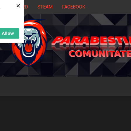
×
DISCORD
STEAM
FACEBOOK
b
Allow