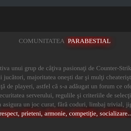
COMUNITATEA
PARABESTIAL
iativa unui grup de câţiva pasionaţi de Counter-Strik
 jucători, majoritatea oneşti dar şi mulţi cheaterişt
 faţă de playeri, astfel că s-a adăugat un forum ce 
ritatea serverului, regulile şi criteriile de selecţi
asigura un joc curat, fără coduri, limbaj trivial, j
respect, prieteni, armonie, competiţie, socializare...