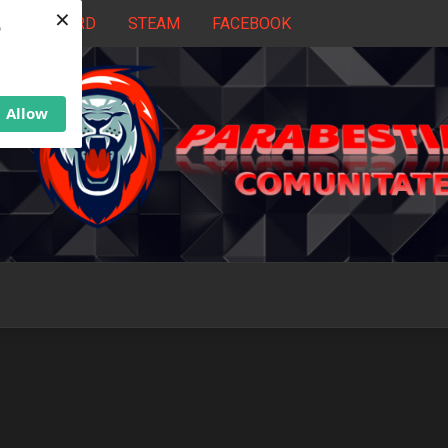
×
DISCORD
STEAM
FACEBOOK
b
Allow