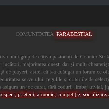
COMUNITATEA
PARABESTIAL
iativa unui grup de câţiva pasionaţi de Counter-Strik
 jucători, majoritatea oneşti dar şi mulţi cheaterişt
 faţă de playeri, astfel că s-a adăugat un forum ce 
ritatea serverului, regulile şi criteriile de selecţi
asigura un joc curat, fără coduri, limbaj trivial, j
respect, prieteni, armonie, competiţie, socializare...